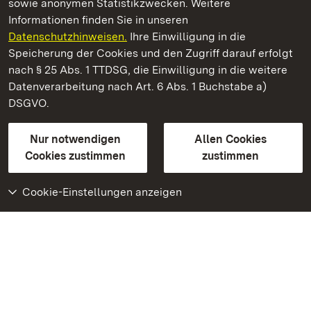
sowie anonymen Statistikzwecken. Weitere
Informationen finden Sie in unseren
Datenschutzhinweisen.
Ihre Einwilligung in die
Staatliche Schlösser und Gärten Baden‑Württemberg
Speicherung der Cookies und den Zugriff darauf erfolgt
nach § 25 Abs. 1 TTDSG, die Einwilligung in die weitere
Staatliche Schlösser und Gärten Baden-Württemberg
Datenverarbeitung nach Art. 6 Abs. 1 Buchstabe a)
DSGVO.
Kontakt
FAQ
Impressum
Datenschutz
Gebärdensprache
Leichte Sprache
Erklärung zur Barrierefreiheit
Nur notwendigen
Allen Cookies
BITV-konform (geprüfte Seiten)
Cookies zustimmen
zustimmen
Cookie-Einstellungen anzeigen
Weiteres
Portal
Monumente
Besuchen Sie uns auf
Facebook
Besuchen Sie uns auf
Instagram
Besuchen Sie uns auf