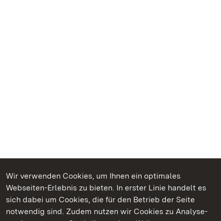
Wir verwenden Cookies, um Ihnen ein optimales
Webseiten-Erlebnis zu bieten. In erster Linie handelt es
Kommen. Staunen. Genießen.
sich dabei um Cookies, die für den Betrieb der Seite
notwendig sind. Zudem nutzen wir Cookies zu Analyse-