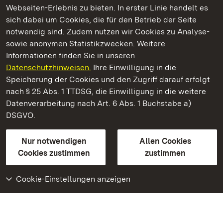
Webseiten-Erlebnis zu bieten. In erster Linie handelt es
Kommen. Staunen. Genießen.
sich dabei um Cookies, die für den Betrieb der Seite
notwendig sind. Zudem nutzen wir Cookies zu Analyse-
sowie anonymen Statistikzwecken. Weitere
Informationen finden Sie in unseren
Datenschutzhinweisen.
Ihre Einwilligung in die
Staatliche Schlösser und Gärten Baden‑Württemberg
Speicherung der Cookies und den Zugriff darauf erfolgt
nach § 25 Abs. 1 TTDSG, die Einwilligung in die weitere
Staatliche Schlösser und Gärten Baden-Württemberg
Datenverarbeitung nach Art. 6 Abs. 1 Buchstabe a)
DSGVO.
Kontakt
FAQ
Impressum
Datenschutz
Gebärdensprache
Leichte Sprache
Erklärung zur Barrierefreiheit
Nur notwendigen
Allen Cookies
BITV-konform (geprüfte Seiten)
Cookies zustimmen
zustimmen
Cookie-Einstellungen anzeigen
Weiteres
Portal
Monumente
Besuchen Sie uns auf