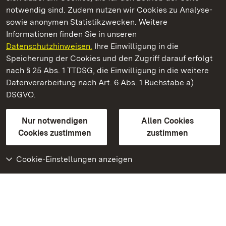
notwendig sind. Zudem nutzen wir Cookies zu Analyse-
sowie anonymen Statistikzwecken. Weitere
Informationen finden Sie in unseren
Datenschutzhinweisen.
Ihre Einwilligung in die
Staatliche Schlösser und Gärten Baden‑Württemberg
Speicherung der Cookies und den Zugriff darauf erfolgt
nach § 25 Abs. 1 TTDSG, die Einwilligung in die weitere
Staatliche Schlösser und Gärten Baden-Württemberg
Datenverarbeitung nach Art. 6 Abs. 1 Buchstabe a)
DSGVO.
Kontakt
FAQ
Impressum
Datenschutz
Gebärdensprache
Leichte Sprache
Erklärung zur Barrierefreiheit
Nur notwendigen
Allen Cookies
BITV-konform (geprüfte Seiten)
Cookies zustimmen
zustimmen
Cookie-Einstellungen anzeigen
Weiteres
Portal
Monumente
Besuchen Sie uns auf
Facebook
Besuchen Sie uns auf
Instagram