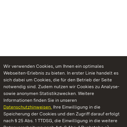
Wir verwenden Cookies, um Ihnen ein optimales
Webseiten-Erlebnis zu bieten. In erster Linie handelt es
Kommen. Staunen. Genießen.
sich dabei um Cookies, die für den Betrieb der Seite
notwendig sind. Zudem nutzen wir Cookies zu Analyse-
sowie anonymen Statistikzwecken. Weitere
Informationen finden Sie in unseren
Datenschutzhinweisen.
Ihre Einwilligung in die
Staatliche Schlösser und Gärten Baden‑Württemberg
Speicherung der Cookies und den Zugriff darauf erfolgt
nach § 25 Abs. 1 TTDSG, die Einwilligung in die weitere
Staatliche Schlösser und Gärten Baden-Württemberg