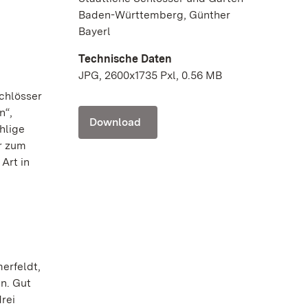
Baden-Württemberg, Günther
Bayerl
Technische Daten
JPG, 2600x1735 Pxl, 0.56 MB
Schlösser
n“,
Download
hlige
hr zum
Art in
erfeldt,
n. Gut
rei