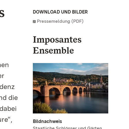
s
DOWNLOAD UND BILDER
Pressemeldung (PDF)
Imposantes
Ensemble
nen
er
idenz
nd die
dabei
re“,
Bildnachweis
Staatliche Schlösser und Gärten