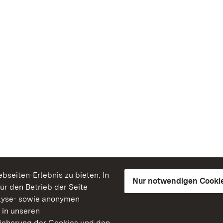
seiten-Erlebnis zu bieten. In
Nur notwendigen Cooki
für den Betrieb der Seite
lyse- sowie anonymen
 in unseren
peicherung der Cookies und den