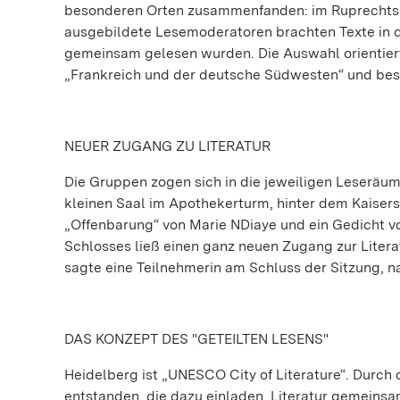
besonderen Orten zusammenfanden: im Ruprechtsb
ausgebildete Lesemoderatoren brachten Texte in di
gemeinsam gelesen wurden. Die Auswahl orientier
„Frankreich und der deutsche Südwesten“ und bes
NEUER ZUGANG ZU LITERATUR
Die Gruppen zogen sich in die jeweiligen Leseräum
kleinen Saal im Apothekerturm, hinter dem Kaiser
„Offenbarung“ von Marie NDiaye und ein Gedicht 
Schlosses ließ einen ganz neuen Zugang zur Literat
sagte eine Teilnehmerin am Schluss der Sitzung, 
DAS KONZEPT DES "GETEILTEN LESENS"
Heidelberg ist „UNESCO City of Literature“. Durch
entstanden, die dazu einladen, Literatur gemeins