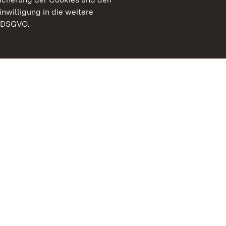
inwilligung in die weitere
) DSGVO.
Staatliche Schlösser un
Baden-Württemberg
Kontakt
FAQ
Impressum
Datenschutz
Gebärdensprache
Leichte Sprache
Erklärung zur Barrierefre
BITV-konform (geprüfte S