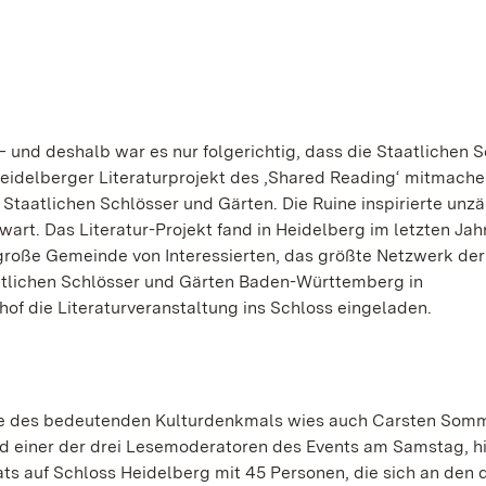
 – und deshalb war es nur folgerichtig, dass die Staatlichen 
delberger Literaturprojekt des ‚Shared Reading‘ mitmache
Staatlichen Schlösser und Gärten. Die Ruine inspirierte unzä
wart. Das Literatur-Projekt fand in Heidelberg im letzten Ja
e große Gemeinde von Interessierten, das größte Netzwerk der 
aatlichen Schlösser und Gärten Baden-Württemberg in
f die Literaturveranstaltung ins Schloss eingeladen.
re des bedeutenden Kulturdenkmals wies auch Carsten Somm
nd einer der drei Lesemoderatoren des Events am Samstag, hi
s auf Schloss Heidelberg mit 45 Personen, die sich an den d