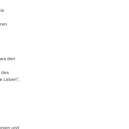
ie
ren.
twa den
 des
ne Leben“,
nnien und