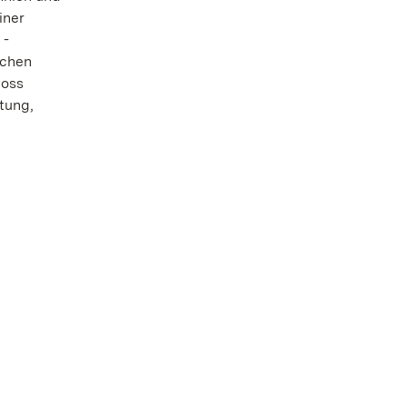
iner
 -
ichen
loss
tung,