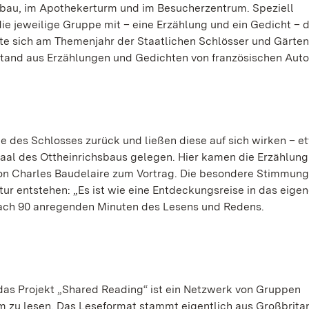
au, im Apothekerturm und im Besucherzentrum. Speziell
e jeweilige Gruppe mit – eine Erzählung und ein Gedicht – d
te sich am Themenjahr der Staatlichen Schlösser und Gärten
tand aus Erzählungen und Gedichten von französischen Auto
e des Schlosses zurück und ließen diese auf sich wirken – e
saal des Ottheinrichsbaus gelegen. Hier kamen die Erzählung
von Charles Baudelaire zum Vortrag. Die besondere Stimmung
ur entstehen: „Es ist wie eine Entdeckungsreise in das eige
nach 90 anregenden Minuten des Lesens und Redens.
 das Projekt „Shared Reading“ ist ein Netzwerk von Gruppen
am zu lesen. Das Leseformat stammt eigentlich aus Großbrita