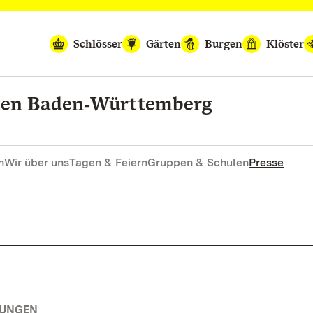
Schlösser
Gärten
Burgen
Klöster
rten Baden‑Württemberg
n
Wir über uns
Tagen & Feiern
Gruppen & Schulen
Presse
TUNGEN