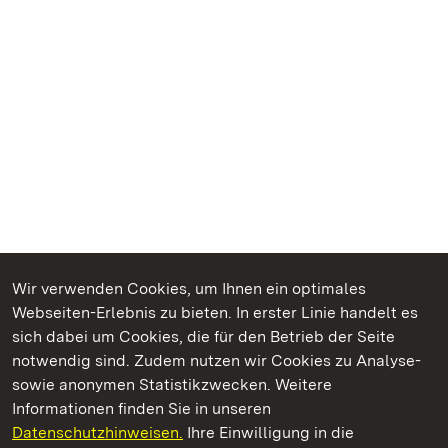
Wir verwenden Cookies, um Ihnen ein optimales
Webseiten-Erlebnis zu bieten. In erster Linie handelt es
Kommen. Staunen. Genießen.
sich dabei um Cookies, die für den Betrieb der Seite
notwendig sind. Zudem nutzen wir Cookies zu Analyse-
sowie anonymen Statistikzwecken. Weitere
Informationen finden Sie in unseren
Datenschutzhinweisen.
Ihre Einwilligung in die
Staatliche Schlösser und Gärten Baden‑Württemberg