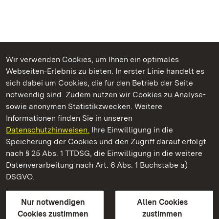
Wir verwenden Cookies, um Ihnen ein optimales
Webseiten-Erlebnis zu bieten. In erster Linie handelt es
Kommen. Staunen. Genießen.
sich dabei um Cookies, die für den Betrieb der Seite
notwendig sind. Zudem nutzen wir Cookies zu Analyse-
sowie anonymen Statistikzwecken. Weitere
Informationen finden Sie in unseren
Datenschutzhinweisen.
Ihre Einwilligung in die
Staatliche Schlösser und Gärten Baden‑Württemberg
Speicherung der Cookies und den Zugriff darauf erfolgt
nach § 25 Abs. 1 TTDSG, die Einwilligung in die weitere
Staatliche Schlösser und Gärten Baden-Württemberg
Datenverarbeitung nach Art. 6 Abs. 1 Buchstabe a)
DSGVO.
Kontakt
FAQ
Impressum
Datenschutz
Gebärdensprache
Leichte Sprache
Erklärung zur Barrierefreiheit
Nur notwendigen
Allen Cookies
BITV-konform (geprüfte Seiten)
Cookies zustimmen
zustimmen