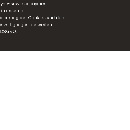
lyse- sowie anonymen
 in unseren
peicherung der Cookies und den
inwilligung in die weitere
) DSGVO.
Staatliche Schlösser un
Baden-Württemberg
Kontakt
FAQ
Impressum
Datenschutz
Gebärdensprache
Leichte Sprache
Erklärung zur Barrierefre
BITV-konform (geprüfte S