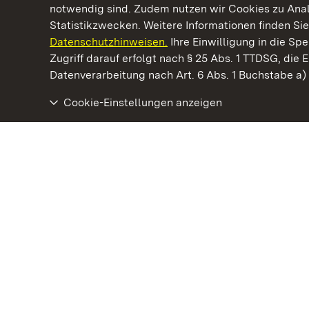
notwendig sind. Zudem nutzen wir Cookies zu Ana
Statistikzwecken. Weitere Informationen finden Sie
Datenschutzhinweisen.
Ihre Einwilligung in die S
Kommen. Staunen. Genießen.
Zugriff darauf erfolgt nach § 25 Abs. 1 TTDSG, die E
Datenverarbeitung nach Art. 6 Abs. 1 Buchstabe a
Cookie-Einstellungen anzeigen
Staatliche Schlösser und Gärten Baden‑Württemberg