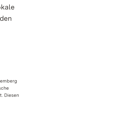
okale
 den
ttemberg
sche
t. Diesen