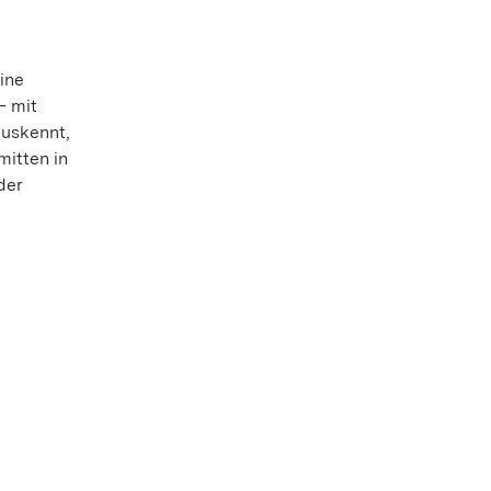
ine
– mit
auskennt,
mitten in
der