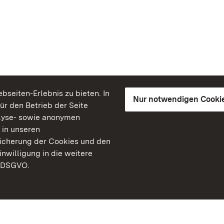
seiten-Erlebnis zu bieten. In
Nur notwendigen Cooki
für den Betrieb der Seite
lyse- sowie anonymen
 in unseren
peicherung der Cookies und den
inwilligung in die weitere
) DSGVO.
Staatliche Schlösser un
Baden-Württemberg
Kontakt
FAQ