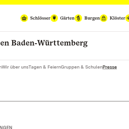
Schlösser
Gärten
Burgen
Klöster
rten Baden‑Württemberg
n
Wir über uns
Tagen & Feiern
Gruppen & Schulen
Presse
UNGEN