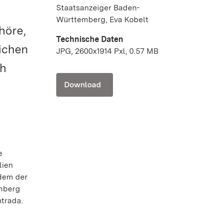
Staatsanzeiger Baden-
Württemberg, Eva Kobelt
höre,
Technische Daten
lichen
JPG, 2600x1914 Pxl, 0.57 MB
ch
Download
e
lien
dem der
emberg
ntrada.