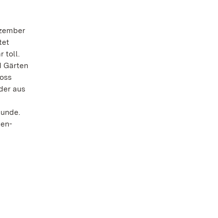
ezember
tet
 toll.
d Gärten
oss
der aus
tunde.
den-