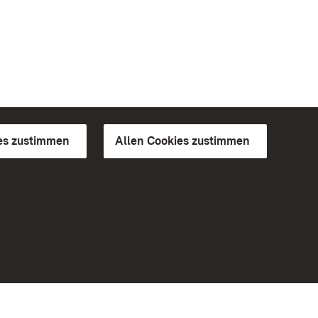
es zustimmen
Allen Cookies zustimmen
d Gärten
Weiteres
Portal
Monumente
Besuchen Sie uns auf Facebook