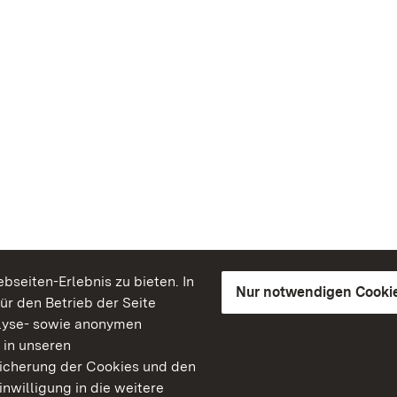
seiten-Erlebnis zu bieten. In
Nur notwendigen Cooki
für den Betrieb der Seite
lyse- sowie anonymen
 in unseren
peicherung der Cookies und den
inwilligung in die weitere