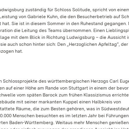
udwigsburg zuständig für Schloss Solitude, spricht von eine
Leistung von Gabriele Kuhn, die den Besucherbetrieb auf Sc
t hat. Sie ist in diesem Sommer in den Ruhestand gegangen. 
ration die Leitung des Teams übernommen. Einen Lieblingspl
lage mit dem Blick in Richtung Ludwigsburg – die Aussicht i
ie auch schon hinter sich: Den „Herzoglichen Apfeltag“, der
ezogen hat.
hen Schlossprojekte des württembergischen Herzogs Carl Eug
hren auf einer Höhe am Rande von Stuttgart in einem der bevo
Schwelle vom späten Barock zum frühen Klassizismus errichte
ebäude mit seiner markanten Kuppel einen Halbkreis von
stattete Räume, die zum Besten gehören, was in Südwestdeu
40.000 Menschen besuchten es im letzten Jahr bei Führungen
Gärten Baden-Württemberg. Weitaus mehr Menschen genießen