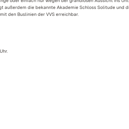
nge oder einfach nur wegen der grandiosen Aussicht ins Unt
gt außerdem die bekannte Akademie Schloss Solitude und d
mit den Buslinien der VVS erreichbar.
 Uhr.