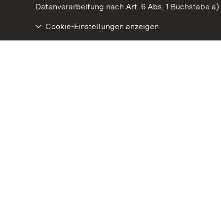
Datenverarbeitung nach Art. 6 Abs. 1 Buchstabe a
Cookie-Einstellungen anzeigen
Staatliche Schlösser und Gärten Baden‑Württemberg