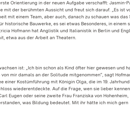
ste Orientierung in der neuen Aufgabe verschafft: Jasmin-Pa
 mit der berühmten Aussicht und freut sich darauf. „Es ist v
Arbeit mit einem Team, aber auch, danach zu schauen was das
e für historische Bauwerke, es sei etwas Besonderes, in einem 
icia Hofmann hat Anglistik und Italianistik in Berlin und Eng
it, etwa aus der Arbeit an Theatern.
wachsen ist: „Ich bin schon als Kind öfter hier gewesen und h
o von mir damals an der Solitude mitgenommen“, sagt Hofma
ee einer Kostümführung mit Königin Olga, die im 19. Jahrhund
loss wiederentdeckte. Auf die Frage, wen sie lieber kennen
Carl Eugen oder seine zweite Frau Franziska von Hohenheim
verstanden, was Bildung bedeutet. Mit ihr hätte ich mich gern