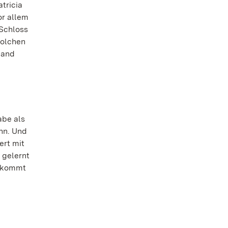
tricia
or allem
 Schloss
solchen
land
abe als
nn. Und
ert mit
 gelernt
, kommt