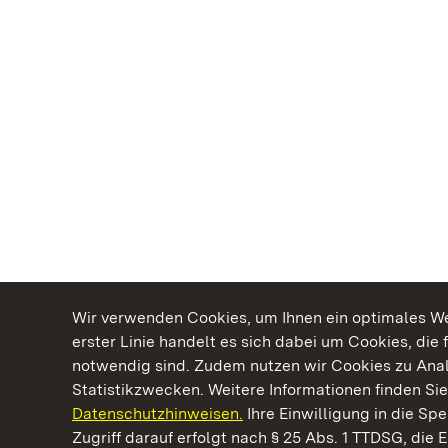
Wir verwenden Cookies, um Ihnen ein optimales Web
erster Linie handelt es sich dabei um Cookies, die 
notwendig sind. Zudem nutzen wir Cookies zu Ana
Statistikzwecken. Weitere Informationen finden Sie
Datenschutzhinweisen.
Ihre Einwilligung in die S
Kommen. Staunen. Genießen.
Zugriff darauf erfolgt nach § 25 Abs. 1 TTDSG, die E