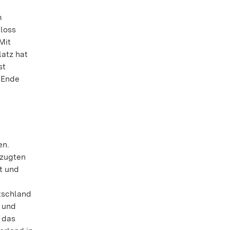
m
hloss
Mit
atz hat
st
 Ende
en.
rzugten
t und
tschland
 und
 das