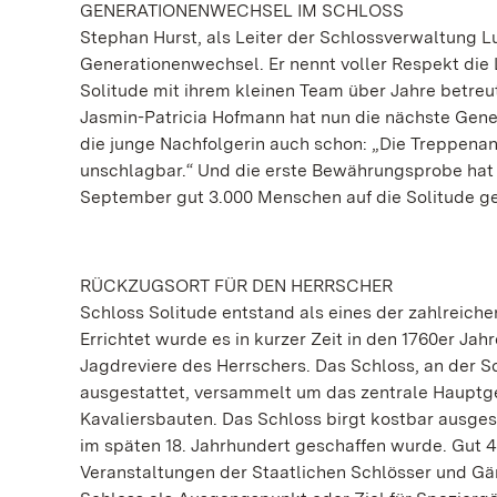
GENERATIONENWECHSEL IM SCHLOSS
Stephan Hurst, als Leiter der Schlossverwaltung L
Generationenwechsel. Er nennt voller Respekt die 
Solitude mit ihrem kleinen Team über Jahre betreu
Jasmin-Patricia Hofmann hat nun die nächste Gene
die junge Nachfolgerin auch schon: „Die Treppenan
unschlagbar.“ Und die erste Bewährungsprobe hat s
September gut 3.000 Menschen auf die Solitude g
RÜCKZUGSORT FÜR DEN HERRSCHER
Schloss Solitude entstand als eines der zahlreic
Errichtet wurde es in kurzer Zeit in den 1760er Ja
Jagdreviere des Herrschers. Das Schloss, an der 
ausgestattet, versammelt um das zentrale Hauptg
Kavaliersbauten. Das Schloss birgt kostbar ausge
im späten 18. Jahrhundert geschaffen wurde. Gut 
Veranstaltungen der Staatlichen Schlösser und 