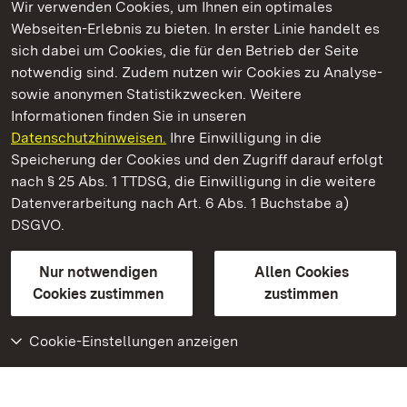
Wir verwenden Cookies, um Ihnen ein optimales
Webseiten-Erlebnis zu bieten. In erster Linie handelt es
Kommen. Staunen. Genießen.
sich dabei um Cookies, die für den Betrieb der Seite
notwendig sind. Zudem nutzen wir Cookies zu Analyse-
sowie anonymen Statistikzwecken. Weitere
Informationen finden Sie in unseren
Datenschutzhinweisen.
Ihre Einwilligung in die
Staatliche Schlösser und Gärten Baden‑Württemberg
Speicherung der Cookies und den Zugriff darauf erfolgt
nach § 25 Abs. 1 TTDSG, die Einwilligung in die weitere
Staatliche Schlösser und Gärten Baden-Württemberg
Datenverarbeitung nach Art. 6 Abs. 1 Buchstabe a)
DSGVO.
Kontakt
FAQ
Impressum
Datenschutz
Gebärdensprache
Leichte Sprache
Erklärung zur Barrierefreiheit
Nur notwendigen
Allen Cookies
BITV-konform (geprüfte Seiten)
Cookies zustimmen
zustimmen
Cookie-Einstellungen anzeigen
Weiteres
Portal
Monumente
Besuchen Sie uns auf