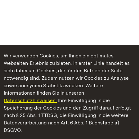
Wir verwenden Cookies, um Ihnen ein optimales
Webseiten-Erlebnis zu bieten. In erster Linie handelt es
Kommen. Staunen. Genießen.
sich dabei um Cookies, die für den Betrieb der Seite
notwendig sind. Zudem nutzen wir Cookies zu Analyse-
sowie anonymen Statistikzwecken. Weitere
Informationen finden Sie in unseren
Datenschutzhinweisen.
Ihre Einwilligung in die
Staatliche Schlösser und Gärten Baden‑Württemberg
Speicherung der Cookies und den Zugriff darauf erfolgt
nach § 25 Abs. 1 TTDSG, die Einwilligung in die weitere
Staatliche Schlösser und Gärten Baden-Württemberg
Datenverarbeitung nach Art. 6 Abs. 1 Buchstabe a)
DSGVO.
Kontakt
FAQ
Impressum
Datenschutz