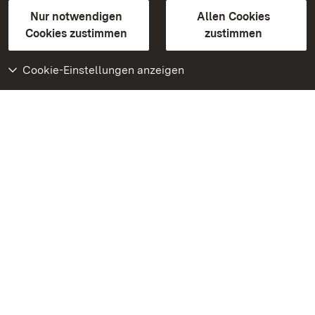
Gebärdensprache
Leichte Sprache
Erklärung zur Barrierefreiheit
Nur notwendigen
Allen Cookies
BITV-konform (geprüfte Seiten)
Cookies zustimmen
zustimmen
Cookie-Einstellungen anzeigen
Weiteres
Portal
Monumente
Besuchen Sie uns auf
Facebook
Besuchen Sie uns auf
Instagram
Besuchen Sie uns auf
Youtube
Lernen Sie unsere Apps
kennen
Google Play Store
App Store für iPhone