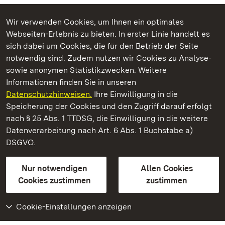
Wir verwenden Cookies, um Ihnen ein optimales
Webseiten-Erlebnis zu bieten. In erster Linie handelt es
Kommen. Staunen. Genießen.
sich dabei um Cookies, die für den Betrieb der Seite
notwendig sind. Zudem nutzen wir Cookies zu Analyse-
sowie anonymen Statistikzwecken. Weitere
Informationen finden Sie in unseren
Datenschutzhinweisen.
Ihre Einwilligung in die
Staatliche Schlösser und Gärten Baden‑Württemberg
Speicherung der Cookies und den Zugriff darauf erfolgt
nach § 25 Abs. 1 TTDSG, die Einwilligung in die weitere
Staatliche Schlösser und Gärten Baden-Württemberg
Datenverarbeitung nach Art. 6 Abs. 1 Buchstabe a)
DSGVO.
Kontakt
FAQ
Impressum
Datenschutz
Gebärdensprache
Leichte Sprache
Erklärung zur Barrierefreiheit
Nur notwendigen
Allen Cookies
BITV-konform (geprüfte Seiten)
Cookies zustimmen
zustimmen
Cookie-Einstellungen anzeigen
Weiteres