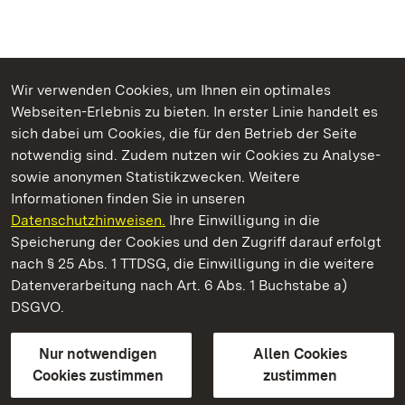
Wir verwenden Cookies, um Ihnen ein optimales
Webseiten-Erlebnis zu bieten. In erster Linie handelt es
Kommen. Staunen. Genießen.
sich dabei um Cookies, die für den Betrieb der Seite
notwendig sind. Zudem nutzen wir Cookies zu Analyse-
sowie anonymen Statistikzwecken. Weitere
Informationen finden Sie in unseren
Datenschutzhinweisen.
Ihre Einwilligung in die
Staatliche Schlösser und Gärten Baden‑Württemberg
Speicherung der Cookies und den Zugriff darauf erfolgt
nach § 25 Abs. 1 TTDSG, die Einwilligung in die weitere
Staatliche Schlösser und Gärten Baden-Württemberg
Datenverarbeitung nach Art. 6 Abs. 1 Buchstabe a)
DSGVO.
Kontakt
FAQ
Impressum
Datenschutz
Gebärdensprache
Leichte Sprache
Erklärung zur Barrierefreiheit
Nur notwendigen
Allen Cookies
BITV-konform (geprüfte Seiten)
Cookies zustimmen
zustimmen