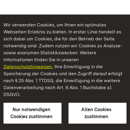
Wir verwenden Cookies, um Ihnen ein optimales
Webseiten-Erlebnis zu bieten. In erster Linie handelt es
Kommen. Staunen. Genießen.
sich dabei um Cookies, die für den Betrieb der Seite
notwendig sind. Zudem nutzen wir Cookies zu Analyse-
sowie anonymen Statistikzwecken. Weitere
Informationen finden Sie in unseren
Datenschutzhinweisen.
Ihre Einwilligung in die
Staatliche Schlösser und Gärten Baden‑Württemberg
Speicherung der Cookies und den Zugriff darauf erfolgt
nach § 25 Abs. 1 TTDSG, die Einwilligung in die weitere
Staatliche Schlösser und Gärten Baden-Württemberg
Datenverarbeitung nach Art. 6 Abs. 1 Buchstabe a)
DSGVO.
Kontakt
FAQ
Impressum
Datenschutz
Gebärdensprache
Leichte Sprache
Erklärung zur Barrierefreiheit
Nur notwendigen
Allen Cookies
BITV-konform (geprüfte Seiten)
Cookies zustimmen
zustimmen