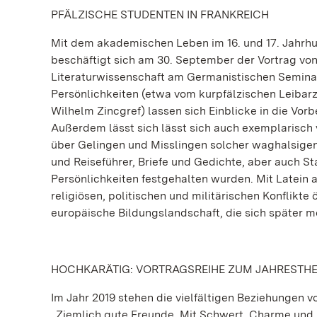
PFÄLZISCHE STUDENTEN IN FRANKREICH
Mit dem akademischen Leben im 16. und 17. Jahrhu
beschäftigt sich am 30. September der Vortrag von
Literaturwissenschaft am Germanistischen Seminar
Persönlichkeiten (etwa vom kurpfälzischen Leibarz
Wilhelm Zincgref) lassen sich Einblicke in die Vo
Außerdem lässt sich lässt sich auch exemplarisch 
über Gelingen und Misslingen solcher waghalsige
und Reiseführer, Briefe und Gedichte, aber auch
Persönlichkeiten festgehalten wurden. Mit Latein a
religiösen, politischen und militärischen Konflikt
europäische Bildungslandschaft, die sich später m
HOCHKARÄTIG: VORTRAGSREIHE ZUM JAHRESTH
Im Jahr 2019 stehen die vielfältigen Beziehungen 
„Ziemlich gute Freunde. Mit Schwert, Charme und E