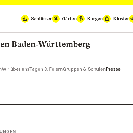
Schlösser
Gärten
Burgen
Klöster
rten Baden‑Württemberg
n
Wir über uns
Tagen & Feiern
Gruppen & Schulen
Presse
TUNGEN