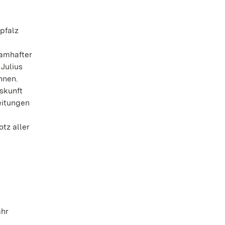
pfalz
namhafter
Julius
nnen.
skunft
eitungen
tz aller
ahr