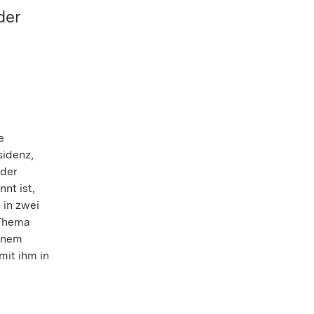
der
e
sidenz,
 der
nt ist,
 in zwei
 Thema
einem
mit ihm in