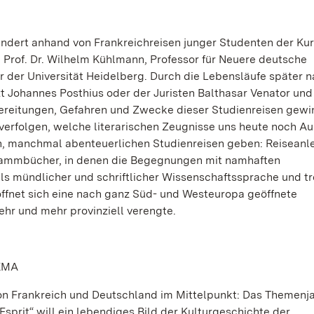
ndert anhand von Frankreichreisen junger Studenten der Kur
 Prof. Dr. Wilhelm Kühlmann, Professor für Neuere deutsche
 der Universität Heidelberg. Durch die Lebensläufe später 
t Johannes Posthius oder der Juristen Balthasar Venator und 
rbereitungen, Gefahren und Zwecke dieser Studienreisen gewi
verfolgen, welche literarischen Zeugnisse uns heute noch Au
n, manchmal abenteuerlichen Studienreisen geben: Reiseanl
 Stammbücher, in denen die Begegnungen mit namhaften
ls mündlicher und schriftlicher Wissenschaftssprache und tro
e öffnet sich eine nach ganz Süd- und Westeuropa geöffnete
ehr und mehr provinziell verengte.
EMA
von Frankreich und Deutschland im Mittelpunkt: Das Themenj
sprit“ will ein lebendiges Bild der Kulturgeschichte der