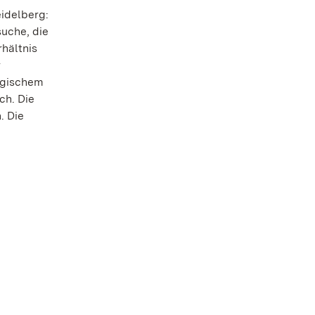
idelberg:
uche, die
hältnis
r
ngischem
ch. Die
. Die