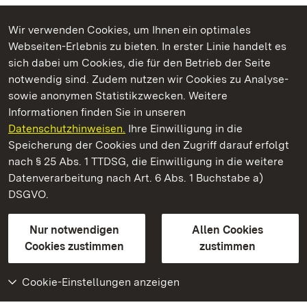
Wir verwenden Cookies, um Ihnen ein optimales
Webseiten-Erlebnis zu bieten. In erster Linie handelt es
Kommen. Staunen. Genießen.
sich dabei um Cookies, die für den Betrieb der Seite
notwendig sind. Zudem nutzen wir Cookies zu Analyse-
sowie anonymen Statistikzwecken. Weitere
Informationen finden Sie in unseren
Datenschutzhinweisen.
Ihre Einwilligung in die
Staatliche Schlösser und Gärten Baden‑Württemberg
Speicherung der Cookies und den Zugriff darauf erfolgt
nach § 25 Abs. 1 TTDSG, die Einwilligung in die weitere
Staatliche Schlösser und Gärten Baden-Württemberg
Datenverarbeitung nach Art. 6 Abs. 1 Buchstabe a)
DSGVO.
Kontakt
FAQ
Impressum
Datenschutz
Gebärdensprache
Leichte Sprache
Erklärung zur Barrierefreiheit
Nur notwendigen
Allen Cookies
BITV-konform (geprüfte Seiten)
Cookies zustimmen
zustimmen
Cookie-Einstellungen anzeigen
Weiteres