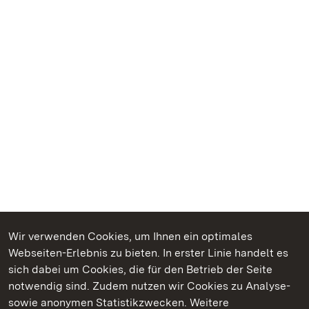
Wir verwenden Cookies, um Ihnen ein optimales
Webseiten-Erlebnis zu bieten. In erster Linie handelt es
Kommen. Staunen. Genießen.
sich dabei um Cookies, die für den Betrieb der Seite
notwendig sind. Zudem nutzen wir Cookies zu Analyse-
sowie anonymen Statistikzwecken. Weitere