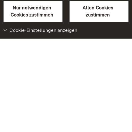
Gebärdensprache
Leichte Sprache
Erklärung zur Barrierefreiheit
Nur notwendigen
Allen Cookies
BITV-konform (geprüfte Seiten)
Cookies zustimmen
zustimmen
Cookie-Einstellungen anzeigen
Weiteres
Portal
Monumente
Besuchen Sie uns auf
Facebook
Besuchen Sie uns auf
Instagram
Besuchen Sie uns auf
Youtube
Lernen Sie unsere Apps
kennen
Google Play Store
App Store für iPhone