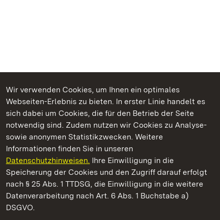
Wir verwenden Cookies, um Ihnen ein optimales
Webseiten-Erlebnis zu bieten. In erster Linie handelt es
Kommen. Staunen. Genießen.
sich dabei um Cookies, die für den Betrieb der Seite
notwendig sind. Zudem nutzen wir Cookies zu Analyse-
sowie anonymen Statistikzwecken. Weitere
Informationen finden Sie in unseren
Datenschutzhinweisen.
Ihre Einwilligung in die
Staatliche Schlösser und Gärten Baden‑Württemberg
Speicherung der Cookies und den Zugriff darauf erfolgt
nach § 25 Abs. 1 TTDSG, die Einwilligung in die weitere
Staatliche Schlösser und Gärten Baden-Württemberg
Datenverarbeitung nach Art. 6 Abs. 1 Buchstabe a)
DSGVO.
Kontakt
FAQ
Impressum
Datenschutz