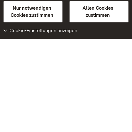
Gebärdensprache
Leichte Sprache
Erklärung zur Barrierefreiheit
Nur notwendigen
Allen Cookies
BITV-konform (geprüfte Seiten)
Cookies zustimmen
zustimmen
Cookie-Einstellungen anzeigen
Weiteres
Portal
Monumente
Besuchen Sie uns auf
Facebook
Besuchen Sie uns auf
Instagram
Besuchen Sie uns auf
Youtube
Lernen Sie unsere Apps
kennen
Google Play Store
App Store für iPhone