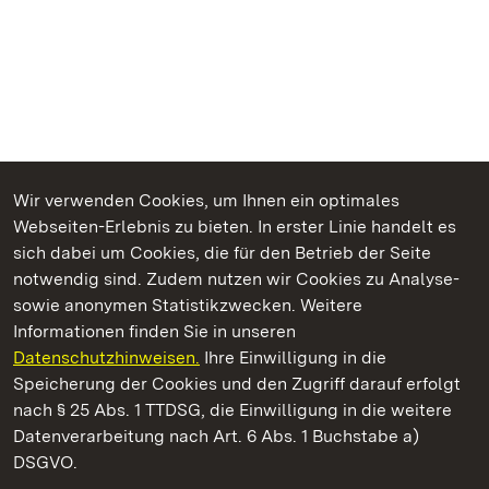
Wir verwenden Cookies, um Ihnen ein optimales
Webseiten-Erlebnis zu bieten. In erster Linie handelt es
Kommen. Staunen. Genießen.
sich dabei um Cookies, die für den Betrieb der Seite
notwendig sind. Zudem nutzen wir Cookies zu Analyse-
sowie anonymen Statistikzwecken. Weitere
Informationen finden Sie in unseren
Datenschutzhinweisen.
Ihre Einwilligung in die
Staatliche Schlösser und Gärten Baden‑Württemberg
Speicherung der Cookies und den Zugriff darauf erfolgt
nach § 25 Abs. 1 TTDSG, die Einwilligung in die weitere
Staatliche Schlösser und Gärten Baden-Württemberg
Datenverarbeitung nach Art. 6 Abs. 1 Buchstabe a)
DSGVO.
Kontakt
FAQ
Impressum
Datenschutz