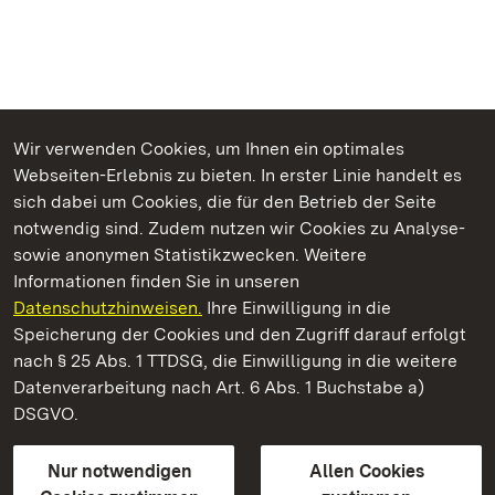
Wir verwenden Cookies, um Ihnen ein optimales
Webseiten-Erlebnis zu bieten. In erster Linie handelt es
Kommen. Staunen. Genießen.
sich dabei um Cookies, die für den Betrieb der Seite
notwendig sind. Zudem nutzen wir Cookies zu Analyse-
sowie anonymen Statistikzwecken. Weitere
Informationen finden Sie in unseren
Datenschutzhinweisen.
Ihre Einwilligung in die
Staatliche Schlösser und Gärten Baden‑Württemberg
Speicherung der Cookies und den Zugriff darauf erfolgt
nach § 25 Abs. 1 TTDSG, die Einwilligung in die weitere
Staatliche Schlösser und Gärten Baden-Württemberg
Datenverarbeitung nach Art. 6 Abs. 1 Buchstabe a)
DSGVO.
Kontakt
FAQ
Impressum
Datenschutz
Gebärdensprache
Leichte Sprache
Erklärung zur Barrierefreiheit
Nur notwendigen
Allen Cookies
BITV-konform (geprüfte Seiten)