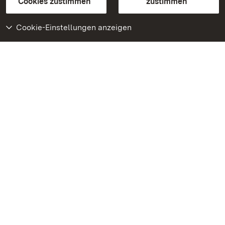
Cookies zustimmen
zustimmen
Cookie-Einstellungen anzeigen
Weiteres
Portal
Monumente
Besuchen Sie uns auf
Facebook
Besuchen Sie uns auf
Instagram
Besuchen Sie uns auf
Youtube
Lernen Sie unsere Apps
kennen
Google Play Store
App Store für iPhone