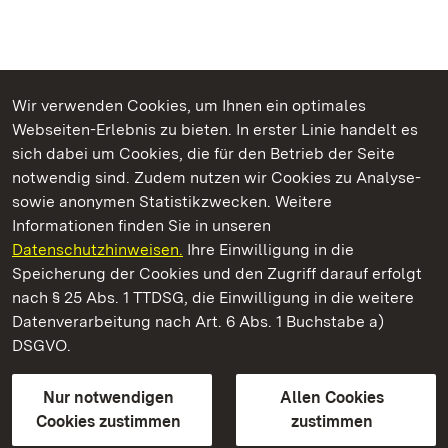
Wir verwenden Cookies, um Ihnen ein optimales
Webseiten-Erlebnis zu bieten. In erster Linie handelt es
Kommen. Staunen. Genießen.
sich dabei um Cookies, die für den Betrieb der Seite
notwendig sind. Zudem nutzen wir Cookies zu Analyse-
sowie anonymen Statistikzwecken. Weitere
Informationen finden Sie in unseren
Datenschutzhinweisen.
Ihre Einwilligung in die
Staatliche Schlösser und Gärten Baden‑Württemberg
Speicherung der Cookies und den Zugriff darauf erfolgt
nach § 25 Abs. 1 TTDSG, die Einwilligung in die weitere
Staatliche Schlösser und Gärten Baden-Württemberg
Datenverarbeitung nach Art. 6 Abs. 1 Buchstabe a)
DSGVO.
Kontakt
FAQ
Impressum
Datenschutz
Gebärdensprache
Leichte Sprache
Erklärung zur Barrierefreiheit
Nur notwendigen
Allen Cookies
BITV-konform (geprüfte Seiten)
Cookies zustimmen
zustimmen