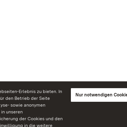
seiten-Erlebnis zu bieten. In
Nur notwendigen Cooki
für den Betrieb der Seite
lyse- sowie anonymen
 in unseren
peicherung der Cookies und den
inwilligung in die weitere