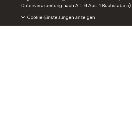
Datenverarbeitung nach Art. 6 Abs. 1 Buchstabe a
Cookie-Einstellungen anzeigen
Staatliche Schlösser und Gärten Baden‑Württemberg