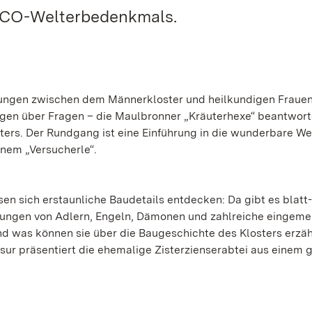
SCO-Welterbedenkmals.
dungen zwischen dem Männerkloster und heilkundigen Fraue
agen über Fragen – die Maulbronner „Kräuterhexe“ beantwort
ers. Der Rundgang ist eine Einführung in die wunderbare We
inem „Versucherle“.
en sich erstaunliche Baudetails entdecken: Da gibt es blatt
lungen von Adlern, Engeln, Dämonen und zahlreiche eingeme
d was können sie über die Baugeschichte des Klosters erzä
r präsentiert die ehemalige Zisterzienserabtei aus einem 