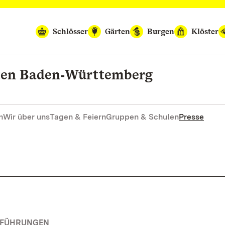
Schlösser
Gärten
Burgen
Klöster
rten Baden‑Württemberg
n
Wir über uns
Tagen & Feiern
Gruppen & Schulen
Presse
RFÜHRUNGEN