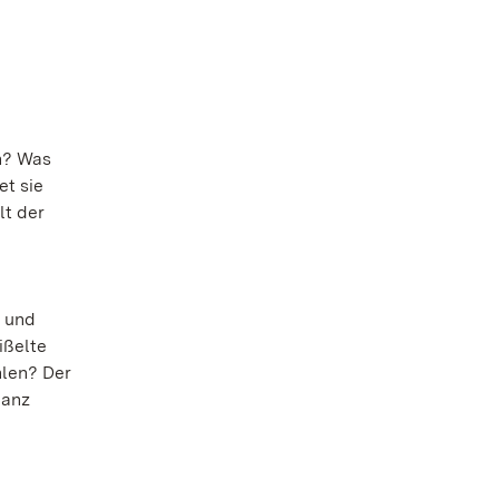
n? Was
et sie
lt der
- und
ißelte
hlen? Der
ganz