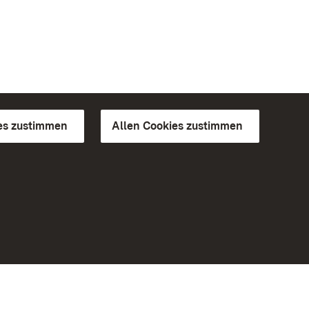
es zustimmen
Allen Cookies zustimmen
d Gärten
Weiteres
Portal
Monumente
Besuchen Sie uns auf Facebook
Besuchen Sie uns auf Instagram