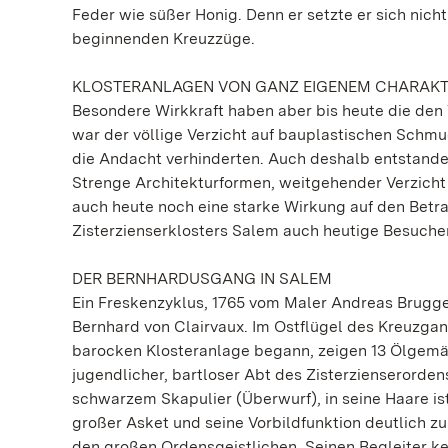
Feder wie süßer Honig. Denn er setzte er sich nich
beginnenden Kreuzzüge.
KLOSTERANLAGEN VON GANZ EIGENEM CHARAK
Besondere Wirkkraft haben aber bis heute die de
war der völlige Verzicht auf bauplastischen Schm
die Andacht verhinderten. Auch deshalb entstanden
Strenge Architekturformen, weitgehender Verzich
auch heute noch eine starke Wirkung auf den Betr
Zisterzienserklosters Salem auch heutige Besucher 
DER BERNHARDUSGANG IN SALEM
Ein Freskenzyklus, 1765 vom Maler Andreas Brugger
Bernhard von Clairvaux. Im Ostflügel des Kreuzg
barocken Klosteranlage begann, zeigen 13 Ölgemä
jugendlicher, bartloser Abt des Zisterzienserordens
schwarzem Skapulier (Überwurf), in seine Haare ist
großer Asket und seine Vorbildfunktion deutlich z
den großen Ordensgeistlichen. Seinen Begleiter ke