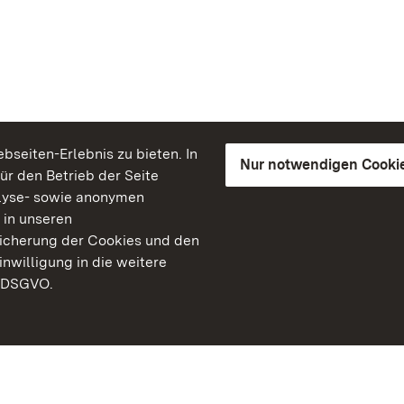
seiten-Erlebnis zu bieten. In
Nur notwendigen Cooki
für den Betrieb der Seite
lyse- sowie anonymen
 in unseren
peicherung der Cookies und den
inwilligung in die weitere
) DSGVO.
Staatliche Schlösser un
Baden-Württemberg
Kontakt
FAQ
Impressum