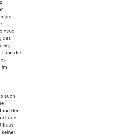
z
er
 einem
e
e neue,
g des
aren,
et und die
des
g im
ls auch
ie
stand der
ortaten,
ifluus“:
 seiner