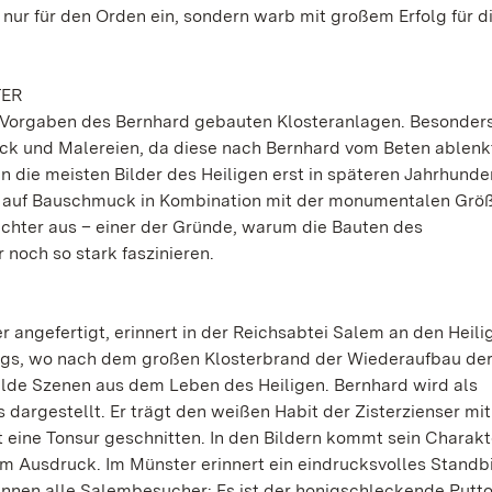
t nur für den Orden ein, sondern warb mit großem Erfolg für 
TER
n Vorgaben des Bernhard gebauten Klosteranlagen. Besonders
uck und Malereien, da diese nach Bernhard vom Beten ablen
 die meisten Bilder des Heiligen erst in späteren Jahrhunde
t auf Bauschmuck in Kombination mit der monumentalen Grö
achter aus – einer der Gründe, warum die Bauten des
noch so stark faszinieren.
 angefertigt, erinnert in der Reichsabtei Salem an den Heili
angs, wo nach dem großen Klosterbrand der Wiederaufbau de
lde Szenen aus dem Leben des Heiligen. Bernhard wird als
 dargestellt. Er trägt den weißen Habit der Zisterzienser mit
 eine Tonsur geschnitten. In den Bildern kommt sein Charakt
um Ausdruck. Im Münster erinnert ein eindrucksvolles Standb
nnen alle Salembesucher: Es ist der honigschleckende Putto