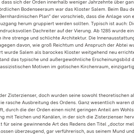
k, dass sich der Orden innerhalb weniger Jahrzehnte über gan
nördlichen Bodenseeraum war das Kloster Salem. Beim Bau d
„Bernhardinischen Plan“ der vorschrieb, dass die Anlage von
zgang herum gruppiert werden sollten. Typisch ist auch: Di
indrucksvollen Dachreiter auf der Vierung. Ab 1285 wurde ein
h ihre strenge und schlichte Architektur. Die Innenausstattun
dagegen davon, wie groß Reichtum und Anspruch der Abtei w
rt wurde Salem als barockes Kloster weitgehend neu erricht
tstand das typische und außergewöhnliche Erscheinungsbild 
ssizistischen Motiven im gotischen Kirchenraum, einzigarti
 der Zisterzienser, doch wurden seine sowohl theoretischen a
ie rasche Ausbreitung des Ordens. Ganz wesentlich waren d
t, durch die der Orden einen nicht geringen Anteil am Wohl
g mit Teichen und Kanälen, in der sich die Zisterzienser herv
lt für seine gewinnende Art des Redens den Titel „doctor mell
 flossen überzeugend, gar verführerisch, aus seinem Mund und