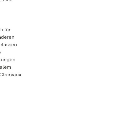
h für
onderen
befassen
e
hrungen
Salem
Clairvaux