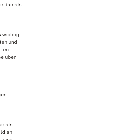
die damals
 wichtig
kten und
rten.
ße üben
gen
r
er als
ild an
, eine