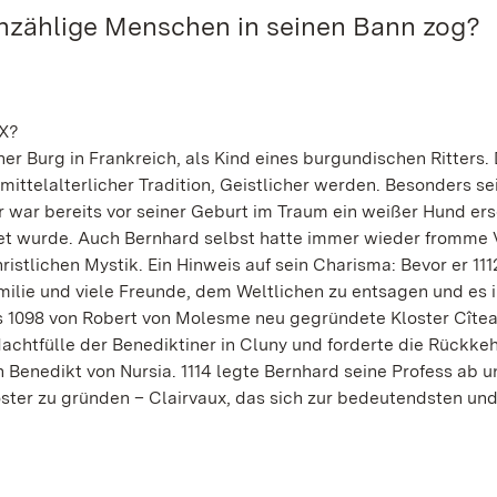
unzählige Menschen in seinen Bann zog?
X?
er Burg in Frankreich, als Kind eines burgundischen Ritters. 
 mittelalterlicher Tradition, Geistlicher werden. Besonders se
Ihr war bereits vor seiner Geburt im Traum ein weißer Hund er
et wurde. Auch Bernhard selbst hatte immer wieder fromme V
istlichen Mystik. Ein Hinweis auf sein Charisma: Bevor er 111
amilie und viele Freunde, dem Weltlichen zu entsagen und es 
 das 1098 von Robert von Molesme neu gegründete Kloster Cîtea
htfülle der Benediktiner in Cluny und forderte die Rückkeh
 Benedikt von Nursia. 1114 legte Bernhard seine Profess ab 
oster zu gründen – Clairvaux, das sich zur bedeutendsten un