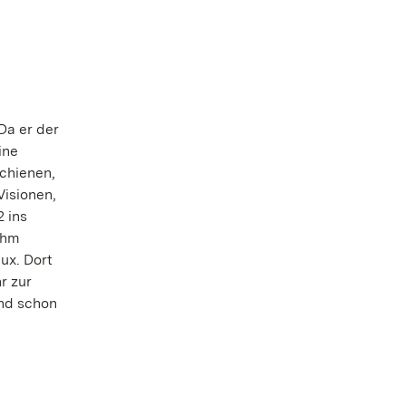
Da er der
ine
schienen,
isionen,
2 ins
ihm
ux. Dort
r zur
und schon
d