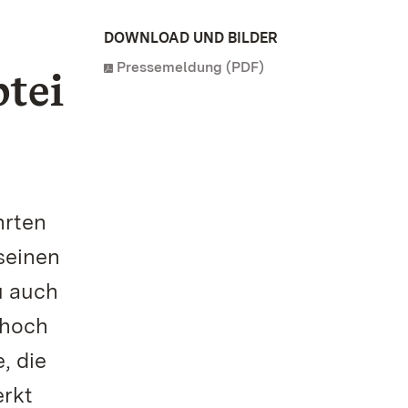
DOWNLOAD UND BILDER
Pressemeldung (PDF)
btei
hrten
 seinen
u auch
 hoch
, die
erkt