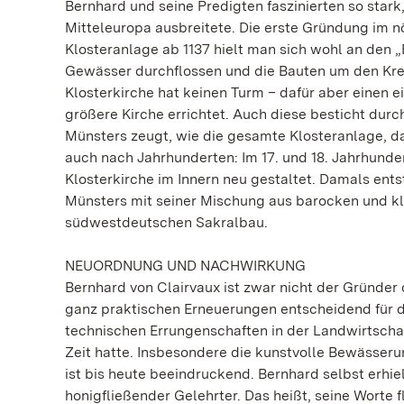
Bernhard und seine Predigten faszinierten so star
Mitteleuropa ausbreitete. Die erste Gründung im 
Klosteranlage ab 1137 hielt man sich wohl an den 
Gewässer durchflossen und die Bauten um den Kreu
Klosterkirche hat keinen Turm – dafür aber einen e
größere Kirche errichtet. Auch diese besticht durc
Münsters zeugt, wie die gesamte Klosteranlage, 
auch nach Jahrhunderten: Im 17. und 18. Jahrhunde
Klosterkirche im Innern neu gestaltet. Damals en
Münsters mit seiner Mischung aus barocken und kla
südwestdeutschen Sakralbau.
NEUORDNUNG UND NACHWIRKUNG
Bernhard von Clairvaux ist zwar nicht der Gründer
ganz praktischen Erneuerungen entscheidend für d
technischen Errungenschaften in der Landwirtschaf
Zeit hatte. Insbesondere die kunstvolle Bewässerun
ist bis heute beeindruckend. Bernhard selbst erhie
honigfließender Gelehrter. Das heißt, seine Worte