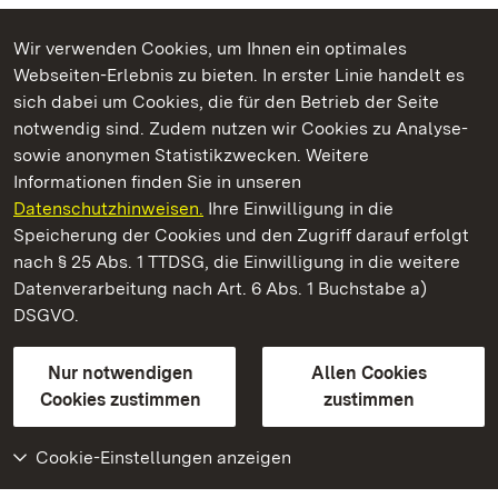
Wir verwenden Cookies, um Ihnen ein optimales
Webseiten-Erlebnis zu bieten. In erster Linie handelt es
Kommen. Staunen. Genießen.
sich dabei um Cookies, die für den Betrieb der Seite
notwendig sind. Zudem nutzen wir Cookies zu Analyse-
sowie anonymen Statistikzwecken. Weitere
Informationen finden Sie in unseren
Datenschutzhinweisen.
Ihre Einwilligung in die
Staatliche Schlösser und Gärten Baden‑Württemberg
Speicherung der Cookies und den Zugriff darauf erfolgt
nach § 25 Abs. 1 TTDSG, die Einwilligung in die weitere
Staatliche Schlösser und Gärten Baden-Württemberg
Datenverarbeitung nach Art. 6 Abs. 1 Buchstabe a)
DSGVO.
Kontakt
FAQ
Impressum
Datenschutz
Gebärdensprache
Leichte Sprache
Erklärung zur Barrierefreiheit
Nur notwendigen
Allen Cookies
BITV-konform (geprüfte Seiten)
Cookies zustimmen
zustimmen
Cookie-Einstellungen anzeigen
Weiteres