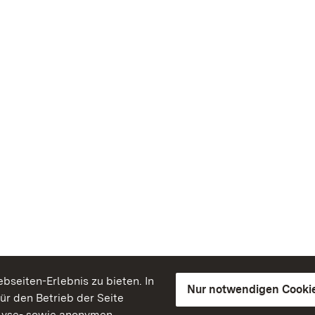
seiten-Erlebnis zu bieten. In
Nur notwendigen Cooki
für den Betrieb der Seite
lyse- sowie anonymen