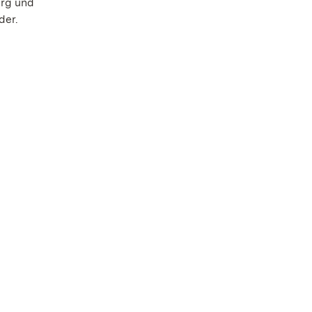
erg und
der.