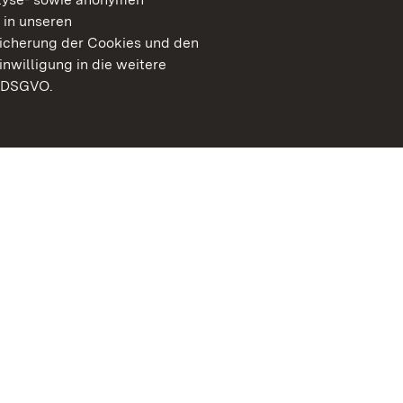
 in unseren
peicherung der Cookies und den
inwilligung in die weitere
) DSGVO.
Staatliche Schlösser un
Baden-Württemberg
Kontakt
FAQ
Impressum
Datenschutz
Gebärdensprache
Leichte Sprache
Erklärung zur Barrierefre
BITV-konform (geprüfte S