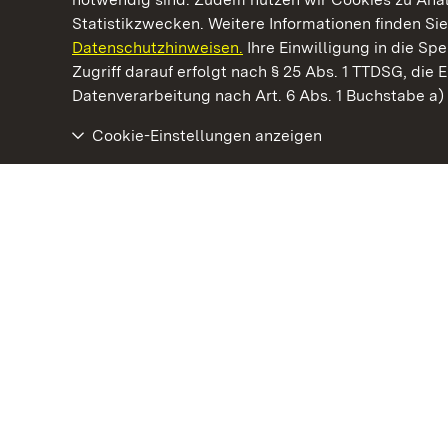
Statistikzwecken. Weitere Informationen finden Sie
Datenschutzhinweisen.
Ihre Einwilligung in die S
Kommen. Staunen. Genießen.
Zugriff darauf erfolgt nach § 25 Abs. 1 TTDSG, die E
Datenverarbeitung nach Art. 6 Abs. 1 Buchstabe a
Cookie-Einstellungen anzeigen
Staatliche Schlösser und Gärten Baden‑Württemberg