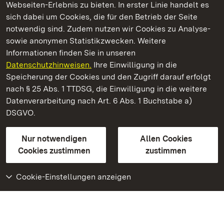
Webseiten-Erlebnis zu bieten. In erster Linie handelt es
Kommen. Staunen. Genießen.
sich dabei um Cookies, die für den Betrieb der Seite
notwendig sind. Zudem nutzen wir Cookies zu Analyse-
sowie anonymen Statistikzwecken. Weitere
Informationen finden Sie in unseren
Datenschutzhinweisen.
Ihre Einwilligung in die
Staatliche Schlösser und Gärten Baden‑Württemberg
Speicherung der Cookies und den Zugriff darauf erfolgt
nach § 25 Abs. 1 TTDSG, die Einwilligung in die weitere
Staatliche Schlösser und Gärten Baden-Württemberg
Datenverarbeitung nach Art. 6 Abs. 1 Buchstabe a)
DSGVO.
Kontakt
FAQ
Impressum
Datenschutz
Gebärdensprache
Leichte Sprache
Erklärung zur Barrierefreiheit
Nur notwendigen
Allen Cookies
BITV-konform (geprüfte Seiten)
Cookies zustimmen
zustimmen
Cookie-Einstellungen anzeigen
Weiteres
Portal
Monumente
Besuchen Sie uns auf
Facebook