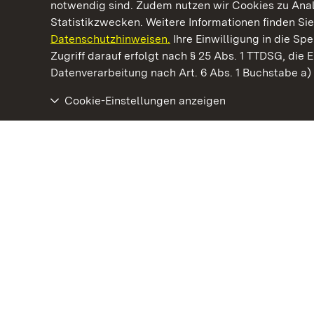
notwendig sind. Zudem nutzen wir Cookies zu Ana
Statistikzwecken. Weitere Informationen finden Sie
Datenschutzhinweisen.
Ihre Einwilligung in die S
Kommen. Staunen. Genießen.
Zugriff darauf erfolgt nach § 25 Abs. 1 TTDSG, die E
Datenverarbeitung nach Art. 6 Abs. 1 Buchstabe a
Cookie-Einstellungen anzeigen
Staatliche Schlösser und Gärten Baden‑Württemberg