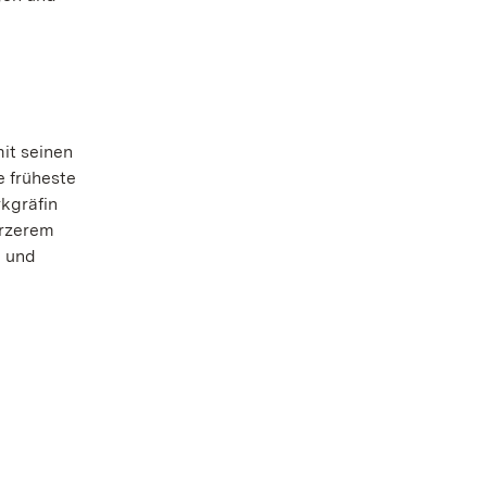
it seinen
e früheste
kgräfin
ürzerem
g und