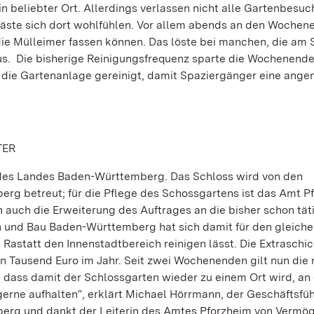
in beliebter Ort. Allerdings verlassen nicht alle Gartenbesu
Gäste sich dort wohlfühlen. Vor allem abends an den Wochen
 die Mülleimer fassen können. Das löste bei manchen, die am
. Die bisherige Reinigungsfrequenz sparte die Wochenende
 die Gartenanlage gereinigt, damit Spaziergänger eine ang
TER
z des Landes Baden-Württemberg. Das Schloss wird von den
rg betreut; für die Pflege des Schossgartens ist das Amt P
auch die Erweiterung des Auftrages an die bisher schon tät
 und Bau Baden-Württemberg hat sich damit für den gleich
Rastatt den Innenstadtbereich reinigen lässt. Die Extraschi
Tausend Euro im Jahr. Seit zwei Wochenenden gilt nun die
ig, dass damit der Schlossgarten wieder zu einem Ort wird, an
gerne aufhalten“, erklärt Michael Hörrmann, der Geschäftsfüh
erg und dankt der Leiterin des Amtes Pforzheim von Vermö