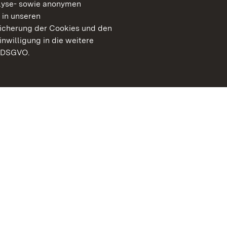
lyse- sowie anonymen
 in unseren
peicherung der Cookies und den
inwilligung in die weitere
) DSGVO.
Staatliche Schlösser un
Baden-Württemberg
Kontakt
FAQ
Impressum
Datenschutz
Gebärdensprache
Leichte Sprache
Erklärung zur Barrierefre
BITV-konform (geprüfte S