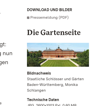
d
DOWNLOAD UND BILDER
Pressemeldung (PDF)
Die Gartenseite
gt:
g nun
agen
Bildnachweis
Staatliche Schlösser und Gärten
Baden-Württemberg, Monika
Schlangen
Technische Daten
e
JPG, 2600x1003 Pxl, 0.60 MB