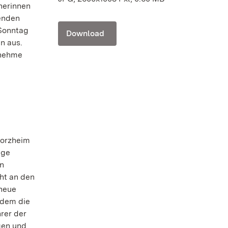
cherinnen
enden
 Sonntag
Download
n aus.
enehme
forzheim
ige
en
cht an den
 neue
 dem die
rer der
gen und