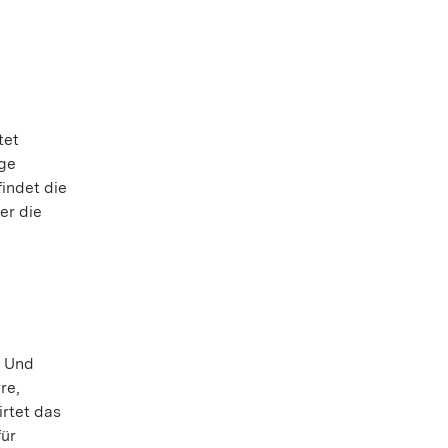
tet
ige
findet die
er die
. Und
re,
irtet das
für