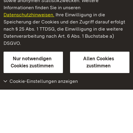
sowie anonymen Statistikzwecken. Weitere
Informationen finden Sie in unseren
Datenschutzhinweisen.
Ihre Einwilligung in die
Staatliche Schlösser und Gärten Baden‑Württemberg
Speicherung der Cookies und den Zugriff darauf erfolgt
nach § 25 Abs. 1 TTDSG, die Einwilligung in die weitere
Staatliche Schlösser und Gärten Baden-Württemberg
Datenverarbeitung nach Art. 6 Abs. 1 Buchstabe a)
DSGVO.
Kontakt
FAQ
Impressum
Datenschutz
Gebärdensprache
Leichte Sprache
Erklärung zur Barrierefreiheit
Nur notwendigen
Allen Cookies
BITV-konform (geprüfte Seiten)
Cookies zustimmen
zustimmen
Cookie-Einstellungen anzeigen
Weiteres
Portal
Monumente
Besuchen Sie uns auf
Facebook
Besuchen Sie uns auf
Instagram
Besuchen Sie uns auf
Youtube