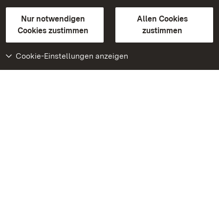
Gebärdensprache
Leichte Sprache
Erklärung zur Barrierefreiheit
Nur notwendigen
Allen Cookies
BITV-konform (geprüfte Seiten)
Cookies zustimmen
zustimmen
Cookie-Einstellungen anzeigen
Weiteres
Portal
Monumente
Besuchen Sie uns auf
Facebook
Besuchen Sie uns auf
Instagram
Besuchen Sie uns auf
Youtube
Lernen Sie unsere Apps
kennen
Google Play Store
App Store für iPhone