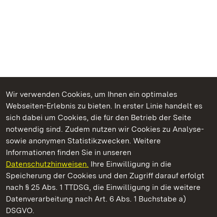
Wir verwenden Cookies, um Ihnen ein optimales
Webseiten-Erlebnis zu bieten. In erster Linie handelt es
Kommen. Staunen. Genießen.
sich dabei um Cookies, die für den Betrieb der Seite
notwendig sind. Zudem nutzen wir Cookies zu Analyse-
sowie anonymen Statistikzwecken. Weitere
Informationen finden Sie in unseren
Datenschutzhinweisen.
Ihre Einwilligung in die
Staatliche Schlösser und Gärten Baden‑Württemberg
Speicherung der Cookies und den Zugriff darauf erfolgt
nach § 25 Abs. 1 TTDSG, die Einwilligung in die weitere
Staatliche Schlösser und Gärten Baden-Württemberg
Datenverarbeitung nach Art. 6 Abs. 1 Buchstabe a)
DSGVO.
Kontakt
FAQ
Impressum
Datenschutz