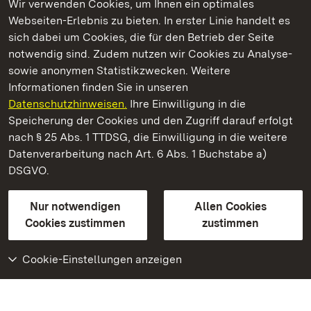
Wir verwenden Cookies, um Ihnen ein optimales
Webseiten-Erlebnis zu bieten. In erster Linie handelt es
Kommen. Staunen. Genießen.
sich dabei um Cookies, die für den Betrieb der Seite
notwendig sind. Zudem nutzen wir Cookies zu Analyse-
sowie anonymen Statistikzwecken. Weitere
Informationen finden Sie in unseren
Datenschutzhinweisen.
Ihre Einwilligung in die
Staatliche Schlösser und Gärten Baden‑Württemberg
Speicherung der Cookies und den Zugriff darauf erfolgt
nach § 25 Abs. 1 TTDSG, die Einwilligung in die weitere
Staatliche Schlösser und Gärten Baden-Württemberg
Datenverarbeitung nach Art. 6 Abs. 1 Buchstabe a)
DSGVO.
Kontakt
FAQ
Impressum
Datenschutz
Gebärdensprache
Leichte Sprache
Erklärung zur Barrierefreiheit
Nur notwendigen
Allen Cookies
BITV-konform (geprüfte Seiten)
Cookies zustimmen
zustimmen
Cookie-Einstellungen anzeigen
Weiteres
Portal
Monumente
Besuchen Sie uns auf