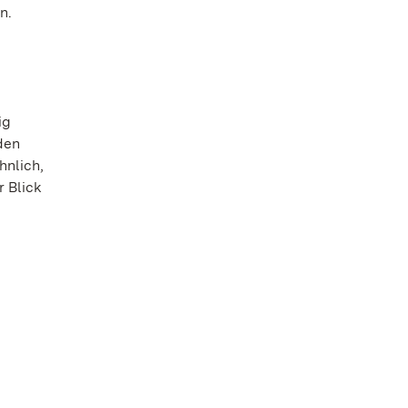
n.
ig
den
hnlich,
r Blick