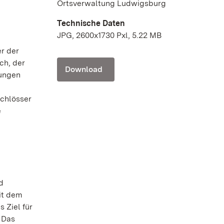
Ortsverwaltung Ludwigsburg
Technische Daten
JPG, 2600x1730 Pxl, 5.22 MB
er der
ch, der
Download
dungen
chlösser
e
d
it dem
 Ziel für
 Das