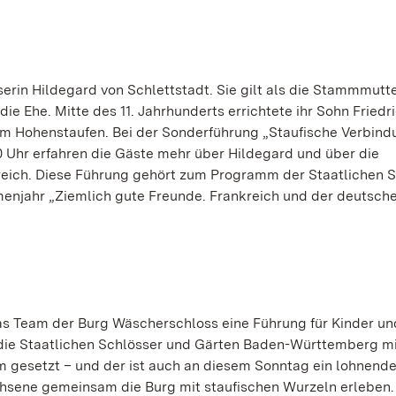
serin Hildegard von Schlettstadt. Sie gilt als die Stammmutt
e Ehe. Mitte des 11. Jahrhunderts errichtete ihr Sohn Friedri
dem Hohenstaufen. Bei der Sonderführung „Staufische Verbin
0 Uhr erfahren die Gäste mehr über Hildegard und über die
eich. Diese Führung gehört zum Programm der Staatlichen S
njahr „Ziemlich gute Freunde. Frankreich und der deutsch
as Team der Burg Wäscherschloss eine Führung für Kinder un
 die Staatlichen Schlösser und Gärten Baden-Württemberg m
m gesetzt – und der ist auch an diesem Sonntag ein lohnendes
chsene gemeinsam die Burg mit staufischen Wurzeln erleben.