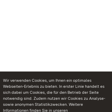
Wir verwenden Cookies, um Ihnen ein optimales
Webseiten-Erlebnis zu bieten. In erster Linie handelt es
Kommen. Staunen. Genießen.
sich dabei um Cookies, die für den Betrieb der Seite
notwendig sind. Zudem nutzen wir Cookies zu Analyse-
sowie anonymen Statistikzwecken. Weitere
Informationen finden Sie in unseren