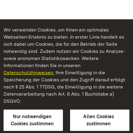
Wir verwenden Cookies, um Ihnen ein optimales
Webseiten-Erlebnis zu bieten. In erster Linie handelt es
Kommen. Staunen. Genießen.
sich dabei um Cookies, die für den Betrieb der Seite
notwendig sind. Zudem nutzen wir Cookies zu Analyse-
sowie anonymen Statistikzwecken. Weitere
Informationen finden Sie in unseren
Datenschutzhinweisen.
Ihre Einwilligung in die
Staatliche Schlösser und Gärten Baden‑Württemberg
Speicherung der Cookies und den Zugriff darauf erfolgt
nach § 25 Abs. 1 TTDSG, die Einwilligung in die weitere
Staatliche Schlösser und Gärten Baden-Württemberg
Datenverarbeitung nach Art. 6 Abs. 1 Buchstabe a)
DSGVO.
Kontakt
FAQ
Impressum
Datenschutz
Gebärdensprache
Leichte Sprache
Erklärung zur Barrierefreiheit
Nur notwendigen
Allen Cookies
BITV-konform (geprüfte Seiten)
Cookies zustimmen
zustimmen