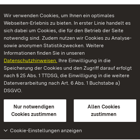
Wir verwenden Cookies, um Ihnen ein optimales
Webseiten-Erlebnis zu bieten. In erster Linie handelt es
Kommen. Staunen. Genießen.
sich dabei um Cookies, die für den Betrieb der Seite
notwendig sind. Zudem nutzen wir Cookies zu Analyse-
sowie anonymen Statistikzwecken. Weitere
Informationen finden Sie in unseren
Datenschutzhinweisen.
Ihre Einwilligung in die
Staatliche Schlösser und Gärten Baden‑Württemberg
Speicherung der Cookies und den Zugriff darauf erfolgt
nach § 25 Abs. 1 TTDSG, die Einwilligung in die weitere
Staatliche Schlösser und Gärten Baden-Württemberg
Datenverarbeitung nach Art. 6 Abs. 1 Buchstabe a)
DSGVO.
Kontakt
FAQ
Impressum
Datenschutz
Gebärdensprache
Leichte Sprache
Erklärung zur Barrierefreiheit
Nur notwendigen
Allen Cookies
BITV-konform (geprüfte Seiten)
Cookies zustimmen
zustimmen
Cookie-Einstellungen anzeigen
Weiteres