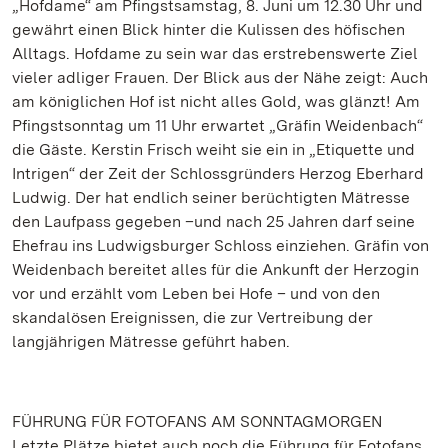
„Hofdame“ am Pfingstsamstag, 8. Juni um 12.30 Uhr und
gewährt einen Blick hinter die Kulissen des höfischen
Alltags. Hofdame zu sein war das erstrebenswerte Ziel
vieler adliger Frauen. Der Blick aus der Nähe zeigt: Auch
am königlichen Hof ist nicht alles Gold, was glänzt! Am
Pfingstsonntag um 11 Uhr erwartet „Gräfin Weidenbach“
die Gäste. Kerstin Frisch weiht sie ein in „Etiquette und
Intrigen“ der Zeit der Schlossgründers Herzog Eberhard
Ludwig. Der hat endlich seiner berüchtigten Mätresse
den Laufpass gegeben –und nach 25 Jahren darf seine
Ehefrau ins Ludwigsburger Schloss einziehen. Gräfin von
Weidenbach bereitet alles für die Ankunft der Herzogin
vor und erzählt vom Leben bei Hofe – und von den
skandalösen Ereignissen, die zur Vertreibung der
langjährigen Mätresse geführt haben.
FÜHRUNG FÜR FOTOFANS AM SONNTAGMORGEN
Letzte Plätze bietet auch noch die Führung für Fotofans,