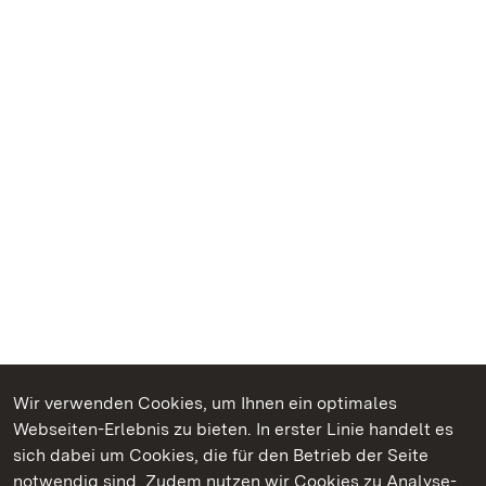
Wir verwenden Cookies, um Ihnen ein optimales
Webseiten-Erlebnis zu bieten. In erster Linie handelt es
Kommen. Staunen. Genießen.
sich dabei um Cookies, die für den Betrieb der Seite
notwendig sind. Zudem nutzen wir Cookies zu Analyse-