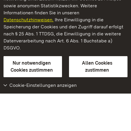
sowie anonymen Statistikzwecken. Weitere
Informationen finden Sie in unseren
Datenschutzhinweisen.
Ihre Einwilligung in die
Staatliche Schlösser und Gärten Baden‑Württemberg
Speicherung der Cookies und den Zugriff darauf erfolgt
nach § 25 Abs. 1 TTDSG, die Einwilligung in die weitere
Staatliche Schlösser und Gärten Baden-Württemberg
Datenverarbeitung nach Art. 6 Abs. 1 Buchstabe a)
DSGVO.
Kontakt
FAQ
Impressum
Datenschutz
Gebärdensprache
Leichte Sprache
Erklärung zur Barrierefreiheit
Nur notwendigen
Allen Cookies
BITV-konform (geprüfte Seiten)
Cookies zustimmen
zustimmen
Cookie-Einstellungen anzeigen
Weiteres
Portal
Monumente
Besuchen Sie uns auf
Facebook
Besuchen Sie uns auf
Instagram
Besuchen Sie uns auf