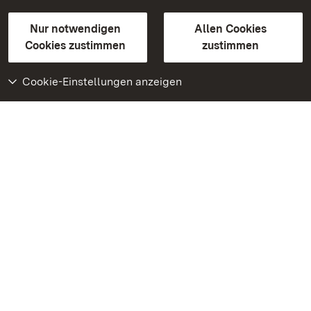
Gebärdensprache
Leichte Sprache
Erklärung zur Barrierefreiheit
Nur notwendigen
Allen Cookies
BITV-konform (geprüfte Seiten)
Cookies zustimmen
zustimmen
Cookie-Einstellungen anzeigen
Weiteres
Portal
Monumente
Besuchen Sie uns auf
Facebook
Besuchen Sie uns auf
Instagram
Besuchen Sie uns auf
Youtube
Lernen Sie unsere Apps
kennen
Google Play Store
App Store für iPhone