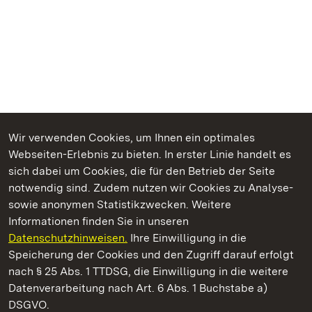
Wir verwenden Cookies, um Ihnen ein optimales
Webseiten-Erlebnis zu bieten. In erster Linie handelt es
Kommen. Staunen. Genießen.
sich dabei um Cookies, die für den Betrieb der Seite
notwendig sind. Zudem nutzen wir Cookies zu Analyse-
sowie anonymen Statistikzwecken. Weitere
Informationen finden Sie in unseren
Datenschutzhinweisen.
Ihre Einwilligung in die
Staatliche Schlösser und Gärten Baden‑Württemberg
Speicherung der Cookies und den Zugriff darauf erfolgt
nach § 25 Abs. 1 TTDSG, die Einwilligung in die weitere
Staatliche Schlösser und Gärten Baden-Württemberg
Datenverarbeitung nach Art. 6 Abs. 1 Buchstabe a)
DSGVO.
Kontakt
FAQ
Impressum
Datenschutz