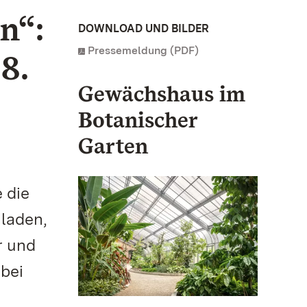
n“:
DOWNLOAD UND BILDER
Pressemeldung (PDF)
8.
Gewächshaus im
Botanischer
Garten
 die
laden,
r und
bei