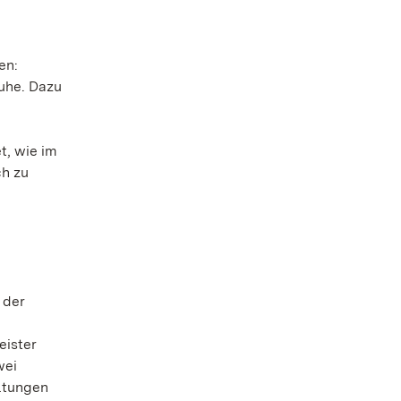
en:
ruhe. Dazu
t, wie im
ch zu
 der
eister
wei
altungen