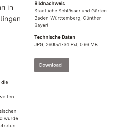
Bildnachweis
n in
Staatliche Schlösser und Gärten
lingen
Baden-Württemberg, Günther
Bayerl
Technische Daten
JPG, 2600x1734 Pxl, 0.99 MB
Download
 die
r
zweiten
sischen
nd wurde
etreten.