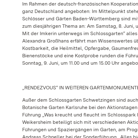
Im Rahmen der deutsch-französischen Kooperation
ganz Deutschland angeboten: Im Mittelpunkt stehen
Schlösser und Gärten Baden-Württemberg sind mit
zum diesjährigen Thema an: Am Samstag, 8. Juni, u
Mit der Imkerin unterwegs im Schlossgarten“ alles
Alexandra Großhans erfährt man Wissenswertes übe
Kostbarkeit, die Heilmittel, Opfergabe, Gaumenfreud
Bienenstöcke und eine Kostprobe runden die Führu
Sonntag, 9. Juni, um 11.00 und um 15.00 Uhr angebo
„RENDEZVOUS“ IN WEITEREN GARTENMONUMENT
Außer dem Schlossgarten Schwetzingen sind auch 
Botanische Garten Karlsruhe bei den Aktionstagen 
Führung „Was kreucht und fleucht im Schlosspark F
Weikersheim beteiligt sich mit verschiedenen Akt
Führungen und Spaziergängen im Garten, am Progr
Andreas Schneller bei der Sonderführung „Alles bi