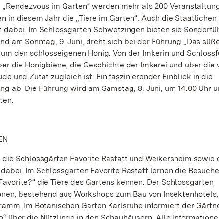
 „Rendezvous im Garten“ werden mehr als 200 Veranstaltung
 in diesem Jahr die „Tiere im Garten“. Auch die Staatlichen
 dabei. Im Schlossgarten Schwetzingen bieten sie Sonderf
nd am Sonntag, 9. Juni, dreht sich bei der Führung „Das süß
 um den schlosseigenen Honig. Von der Imkerin und Schlossf
r die Honigbiene, die Geschichte der Imkerei und über die 
e und Zutat zugleich ist. Ein faszinierender Einblick in die
ng ab. Die Führung wird am Samstag, 8. Juni, um 14.00 Uhr 
ten.
EN
die Schlossgärten Favorite Rastatt und Weikersheim sowie 
dabei. Im Schlossgarten Favorite Rastatt lernen die Besucher
avorite?“ die Tiere des Gartens kennen. Der Schlossgarten
ionen, bestehend aus Workshops zum Bau von Insektenhotels,
amm. Im Botanischen Garten Karlsruhe informiert der Gärtn
o“ über die Nützlinge in den Schauhäusern. Alle Informatione