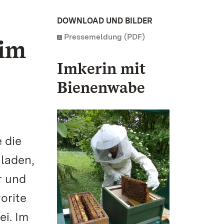
DOWNLOAD UND BILDER
Pressemeldung (PDF)
 im
Imkerin mit
Bienenwabe
 die
laden,
r und
orite
i. Im