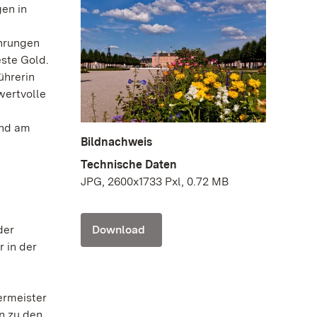
en in
ührungen
este Gold.
ührerin
wertvolle
und am
Bildnachweis
Technische Daten
JPG, 2600x1733 Pxl, 0.72 MB
Download
der
 in der
ermeister
n zu den