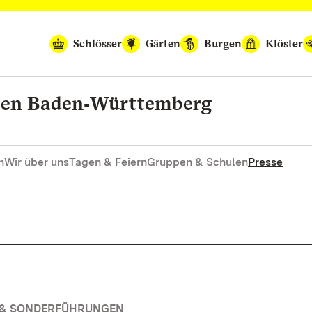
Schlösser
Gärten
Burgen
Klöster
rten Baden‑Württemberg
n
Wir über uns
Tagen & Feiern
Gruppen & Schulen
Presse
N & SONDERFÜHRUNGEN