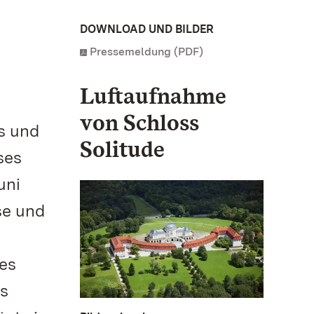
DOWNLOAD UND BILDER
Pressemeldung (PDF)
Luftaufnahme
von Schloss
s und
Solitude
ses
uni
se und
des
us