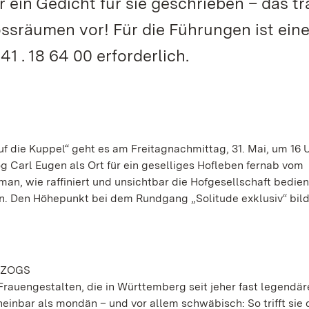
 ein Gedicht für sie geschrieben – das tr
ssräumen vor! Für die Führungen ist ein
 . 18 64 00 erforderlich.
die Kuppel“ geht es am Freitagnachmittag, 31. Mai, um 16 U
og Carl Eugen als Ort für ein geselliges Hofleben fernab vom
 man, wie raffiniert und unsichtbar die Hofgesellschaft bedie
n. Den Höhepunkt bei dem Rundgang „Solitude exklusiv“ bild
RZOGS
Frauengestalten, die in Württemberg seit jeher fast legendär
inbar als mondän – und vor allem schwäbisch: So trifft sie 