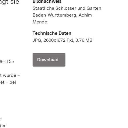
ägt sie
Bildnachweis
Staatliche Schlösser und Gärten
e
Baden-Württemberg, Achim
Mende
Technische Daten
JPG, 2600x1672 Pxl, 0.76 MB
Download
hr. Die
nt wurde –
et – bei
e
der