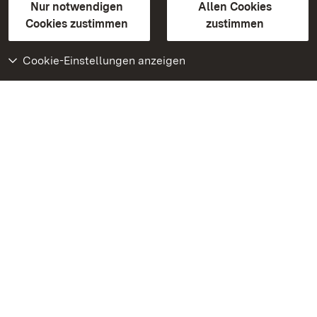
Erklärung zur Barrierefreiheit
Nur notwendigen
Allen Cookies
BITV-konform (geprüfte Seiten)
Cookies zustimmen
zustimmen
Cookie-Einstellungen anzeigen
Weiteres
Portal
Monumente
Besuchen Sie uns auf
Facebook
Besuchen Sie uns auf
Instagram
Besuchen Sie uns auf
Youtube
Lernen Sie unsere Apps
kennen
Google Play Store
App Store für iPhone