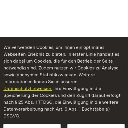
Wir verwenden Cookies, um Ihnen ein optimales
Webseiten-Erlebnis zu bieten. In erster Linie handelt es
Kommen. Staunen. Genießen.
sich dabei um Cookies, die für den Betrieb der Seite
notwendig sind. Zudem nutzen wir Cookies zu Analyse-
sowie anonymen Statistikzwecken. Weitere
Informationen finden Sie in unseren
Datenschutzhinweisen.
Ihre Einwilligung in die
Staatliche Schlösser und Gärten Baden‑Württemberg
Speicherung der Cookies und den Zugriff darauf erfolgt
nach § 25 Abs. 1 TTDSG, die Einwilligung in die weitere
Staatliche Schlösser und Gärten Baden-Württemberg
Datenverarbeitung nach Art. 6 Abs. 1 Buchstabe a)
DSGVO.
Kontakt
FAQ
Impressum
Datenschutz
Gebärdensprache
Leichte Sprache