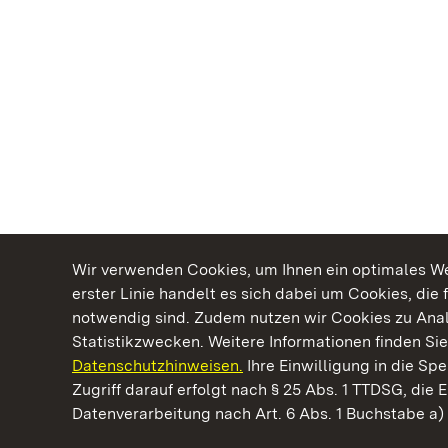
Wir verwenden Cookies, um Ihnen ein optimales Web
erster Linie handelt es sich dabei um Cookies, die 
notwendig sind. Zudem nutzen wir Cookies zu Ana
Statistikzwecken. Weitere Informationen finden Sie
Datenschutzhinweisen.
Ihre Einwilligung in die S
Kommen. Staunen. Genießen.
Zugriff darauf erfolgt nach § 25 Abs. 1 TTDSG, die E
Datenverarbeitung nach Art. 6 Abs. 1 Buchstabe a