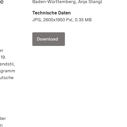
ne
Baden-Württemberg, Anja Stangl
Technische Daten
JPG, 2600x1950 Pxl, 0.35 MB
Download
er
19.
ndstil,
rogramm
eutsche
der
en