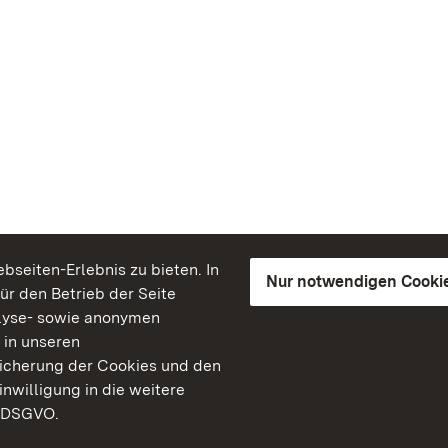
seiten-Erlebnis zu bieten. In
Nur notwendigen Cooki
für den Betrieb der Seite
lyse- sowie anonymen
 in unseren
peicherung der Cookies und den
inwilligung in die weitere
) DSGVO.
Staatliche Schlösser un