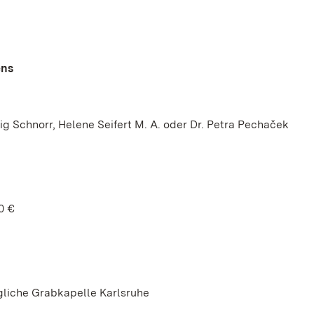
ens
g Schnorr, Helene Seifert M. A. oder Dr. Petra Pechaček
0 €
gliche Grabkapelle Karlsruhe