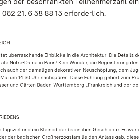
gen der beschränkten Teilnehmerzahl ei
062 21. 6 58 88 15 erforderlich.
EICH
et überraschende Einblicke in die Architektur: Die Details d
rale Notre-Dame in Paris! Kein Wunder, die Begeisterung des 
och auch der damaligen dekorativen Neuschöpfung, dem Juge
 Mai um 14.30 Uhr nachspüren. Diese Führung gehört zum P
össer und Gärten Baden-Württemberg „Frankreich und der d
FRIEDENS
sflugsziel und ein Kleinod der badischen Geschichte. Es war 
 der der badischen Großherzogsfamilie den Anlass gab, dies