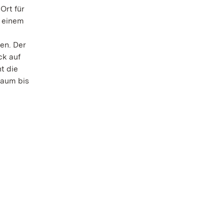
Ort für
n einem
en. Der
ck auf
t die
raum bis