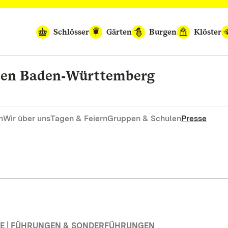
Schlösser
Gärten
Burgen
Klöster
rten Baden‑Württemberg
n
Wir über uns
Tagen & Feiern
Gruppen & Schulen
Presse
E | FÜHRUNGEN & SONDERFÜHRUNGEN