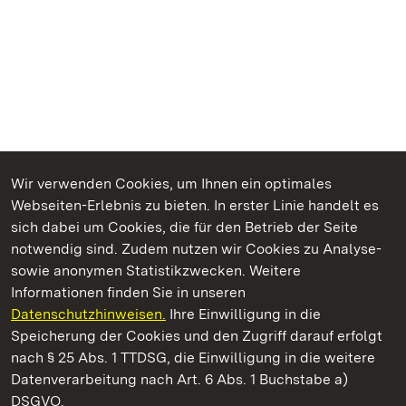
Wir verwenden Cookies, um Ihnen ein optimales
Webseiten-Erlebnis zu bieten. In erster Linie handelt es
Kommen. Staunen. Genießen.
sich dabei um Cookies, die für den Betrieb der Seite
notwendig sind. Zudem nutzen wir Cookies zu Analyse-
sowie anonymen Statistikzwecken. Weitere
Informationen finden Sie in unseren
Datenschutzhinweisen.
Ihre Einwilligung in die
Staatliche Schlösser und Gärten Baden‑Württemberg
Speicherung der Cookies und den Zugriff darauf erfolgt
nach § 25 Abs. 1 TTDSG, die Einwilligung in die weitere
Staatliche Schlösser und Gärten Baden-Württemberg
Datenverarbeitung nach Art. 6 Abs. 1 Buchstabe a)
DSGVO.
Kontakt
FAQ
Impressum
Datenschutz