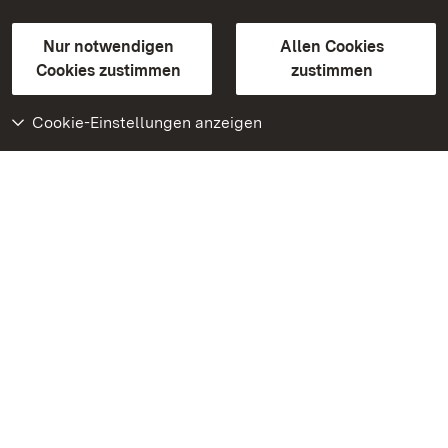
Gebärdensprache
Leichte Sprache
Erklärung zur Barrierefreiheit
Nur notwendigen
Allen Cookies
BITV-konform (geprüfte Seiten)
Cookies zustimmen
zustimmen
Cookie-Einstellungen anzeigen
Weiteres
Portal
Monumente
Besuchen Sie uns auf
Facebook
Besuchen Sie uns auf
Instagram
Besuchen Sie uns auf
Youtube
Lernen Sie unsere Apps
kennen
Google Play Store
App Store für iPhone