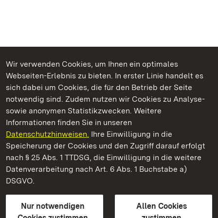
Wir verwenden Cookies, um Ihnen ein optimales
Webseiten-Erlebnis zu bieten. In erster Linie handelt es
Kommen. Staunen. Genießen.
sich dabei um Cookies, die für den Betrieb der Seite
notwendig sind. Zudem nutzen wir Cookies zu Analyse-
sowie anonymen Statistikzwecken. Weitere
Informationen finden Sie in unseren
Datenschutzhinweisen.
Ihre Einwilligung in die
Staatliche Schlösser und Gärten Baden‑Württemberg
Speicherung der Cookies und den Zugriff darauf erfolgt
nach § 25 Abs. 1 TTDSG, die Einwilligung in die weitere
Staatliche Schlösser und Gärten Baden-Württemberg
Datenverarbeitung nach Art. 6 Abs. 1 Buchstabe a)
DSGVO.
Kontakt
FAQ
Impressum
Datenschutz
Gebärdensprache
Leichte Sprache
Erklärung zur Barrierefreiheit
Nur notwendigen
Allen Cookies
BITV-konform (geprüfte Seiten)
Cookies zustimmen
zustimmen