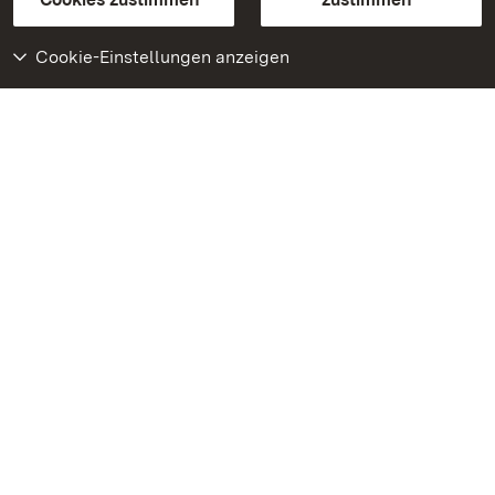
Cookie-Einstellungen anzeigen
Weiteres
Portal
Monumente
Besuchen Sie uns auf
Facebook
Besuchen Sie uns auf
Instagram
Besuchen Sie uns auf
Youtube
Lernen Sie unsere Apps
kennen
Google Play Store
App Store für iPhone