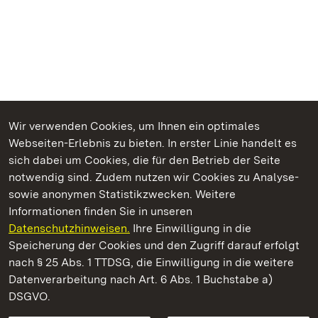
Wir verwenden Cookies, um Ihnen ein optimales
Webseiten-Erlebnis zu bieten. In erster Linie handelt es
Kommen. Staunen. Genießen.
sich dabei um Cookies, die für den Betrieb der Seite
notwendig sind. Zudem nutzen wir Cookies zu Analyse-
sowie anonymen Statistikzwecken. Weitere
Informationen finden Sie in unseren
Datenschutzhinweisen.
Ihre Einwilligung in die
Staatliche Schlösser und Gärten Baden‑Württemberg
Speicherung der Cookies und den Zugriff darauf erfolgt
nach § 25 Abs. 1 TTDSG, die Einwilligung in die weitere
Staatliche Schlösser und Gärten Baden-Württemberg
Datenverarbeitung nach Art. 6 Abs. 1 Buchstabe a)
DSGVO.
Kontakt
FAQ
Impressum
Datenschutz