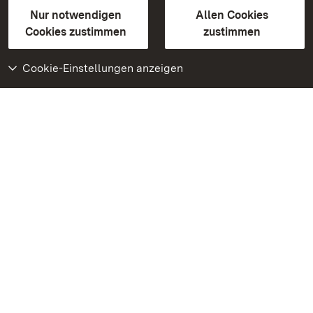
Gebärdensprache
Leichte Sprache
Erklärung zur Barrierefreiheit
Nur notwendigen
Allen Cookies
BITV-konform (geprüfte Seiten)
Cookies zustimmen
zustimmen
Cookie-Einstellungen anzeigen
Weiteres
Portal
Monumente
Besuchen Sie uns auf
Facebook
Besuchen Sie uns auf
Instagram
Besuchen Sie uns auf
Youtube
Lernen Sie unsere Apps
kennen
Google Play Store
App Store für iPhone