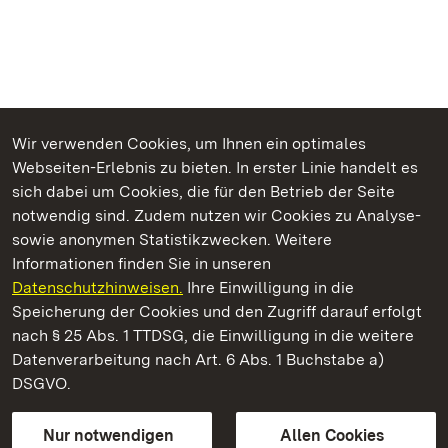
Wir verwenden Cookies, um Ihnen ein optimales
Webseiten-Erlebnis zu bieten. In erster Linie handelt es
Kommen. Staunen. Genießen.
sich dabei um Cookies, die für den Betrieb der Seite
notwendig sind. Zudem nutzen wir Cookies zu Analyse-
sowie anonymen Statistikzwecken. Weitere
Informationen finden Sie in unseren
Datenschutzhinweisen.
Ihre Einwilligung in die
Staatliche Schlösser und Gärten Baden‑Württemberg
Speicherung der Cookies und den Zugriff darauf erfolgt
nach § 25 Abs. 1 TTDSG, die Einwilligung in die weitere
Staatliche Schlösser und Gärten Baden-Württemberg
Datenverarbeitung nach Art. 6 Abs. 1 Buchstabe a)
DSGVO.
Kontakt
FAQ
Impressum
Datenschutz
Gebärdensprache
Leichte Sprache
Erklärung zur Barrierefreiheit
Nur notwendigen
Allen Cookies