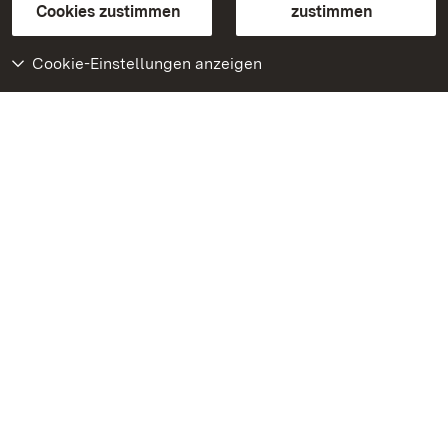
BITV-konform (geprüfte Seiten)
Cookies zustimmen
zustimmen
Cookie-Einstellungen anzeigen
Weiteres
Portal
Monumente
Besuchen Sie uns auf
Facebook
Besuchen Sie uns auf
Instagram
Besuchen Sie uns auf
Youtube
Lernen Sie unsere Apps
kennen
Google Play Store
App Store für iPhone