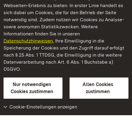
Webseiten-Erlebnis zu bieten. In erster Linie handelt es
Kommen. Staunen. Genießen.
sich dabei um Cookies, die für den Betrieb der Seite
notwendig sind. Zudem nutzen wir Cookies zu Analyse-
sowie anonymen Statistikzwecken. Weitere
Informationen finden Sie in unseren
Datenschutzhinweisen.
Ihre Einwilligung in die
Staatliche Schlösser und Gärten Baden‑Württemberg
Speicherung der Cookies und den Zugriff darauf erfolgt
nach § 25 Abs. 1 TTDSG, die Einwilligung in die weitere
Staatliche Schlösser und Gärten Baden-Württemberg
Datenverarbeitung nach Art. 6 Abs. 1 Buchstabe a)
DSGVO.
Kontakt
FAQ
Impressum
Datenschutz
Gebärdensprache
Leichte Sprache
Erklärung zur Barrierefreiheit
Nur notwendigen
Allen Cookies
BITV-konform (geprüfte Seiten)
Cookies zustimmen
zustimmen
Cookie-Einstellungen anzeigen
Weiteres
Portal
Monumente
Besuchen Sie uns auf