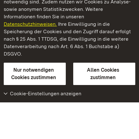
notwendig sind. Zudem nutzen wir Cookies zu Analyse-
sowie anonymen Statistikzwecken. Weitere
Informationen finden Sie in unseren
Datenschutzhinweisen.
Ihre Einwilligung in die
Staatliche Schlösser und Gärten Baden‑Württemberg
Speicherung der Cookies und den Zugriff darauf erfolgt
nach § 25 Abs. 1 TTDSG, die Einwilligung in die weitere
Staatliche Schlösser und Gärten Baden-Württemberg
Datenverarbeitung nach Art. 6 Abs. 1 Buchstabe a)
DSGVO.
Kontakt
FAQ
Impressum
Datenschutz
Gebärdensprache
Leichte Sprache
Erklärung zur Barrierefreiheit
Nur notwendigen
Allen Cookies
BITV-konform (geprüfte Seiten)
Cookies zustimmen
zustimmen
Cookie-Einstellungen anzeigen
Weiteres
Portal
Monumente
Besuchen Sie uns auf
Facebook
Besuchen Sie uns auf
Instagram