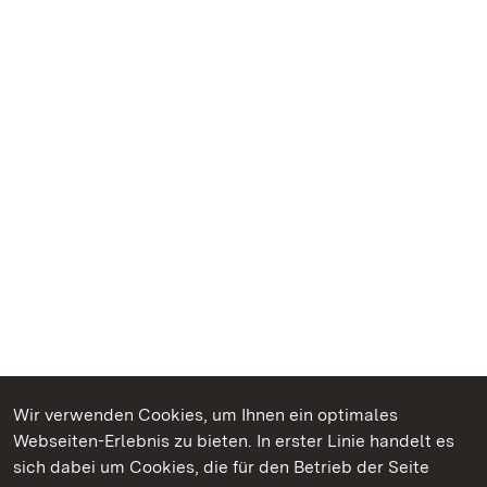
Wir verwenden Cookies, um Ihnen ein optimales
Webseiten-Erlebnis zu bieten. In erster Linie handelt es
Kommen. Staunen. Genießen.
sich dabei um Cookies, die für den Betrieb der Seite